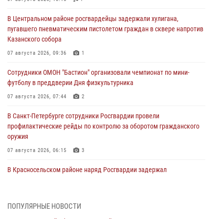
В Центральном районе росгвардейцы задержали хулигана,
пугавшего пневматическим пистолетом граждан в сквере напротив
Казанского собора
07 августа 2026, 09:36
1
Сотрудники ОМОН "Бастион" организовали чемпионат по мини-
футболу в преддверии Дня физкультурника
07 августа 2026, 07:44
2
В Санкт-Петербурге сотрудники Росгвардии провели
профилактические рейды по контролю за оборотом гражданского
оружия
07 августа 2026, 06:15
3
В Красносельском районе наряд Росгвардии задержал
правонарушителя, угрожавшего 17-летнему подростку
травматическим оружием
06 августа 2026, 13:39
1
ПОПУЛЯРНЫЕ НОВОСТИ