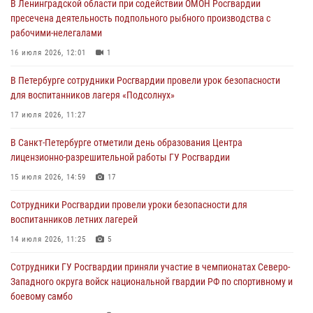
В Ленинградской области при содействии ОМОН Росгвардии
В Центральном районе росгвардейцы оперативно задержали
пресечена деятельность подпольного рыбного производства с
хулигана, стрелявшего из пускового устройства рядом с жилыми
рабочими-нелегалами
домами
16 июля 2026, 12:01
1
06 августа 2026, 11:36
3
1
В Петербурге сотрудники Росгвардии провели урок безопасности
Сотрудники и военнослужащие Росгвардии обеспечили
для воспитанников лагеря «Подсолнух»
правопорядок при проведении матча "Зенит" - "Балтика"
17 июля 2026, 11:27
06 августа 2026, 07:30
10
В Санкт-Петербурге отметили день образования Центра
В Выборгском районе наряд Росгвардии обнаружил
лицензионно-разрешительной работы ГУ Росгвардии
разыскиваемый преступный автотранспорт
15 июля 2026, 14:59
17
05 августа 2026, 12:25
2
Сотрудники Росгвардии провели уроки безопасности для
Петербургские росгвардейцы обнаружили объявленный в розыск
воспитанников летних лагерей
автомобиль, ранее использовавшийся при совершении кражи в
Ленобласти
14 июля 2026, 11:25
5
04 августа 2026, 14:05
Сотрудники ГУ Росгвардии приняли участие в чемпионатах Северо-
Западного округа войск национальной гвардии РФ по спортивному и
боевому самбо