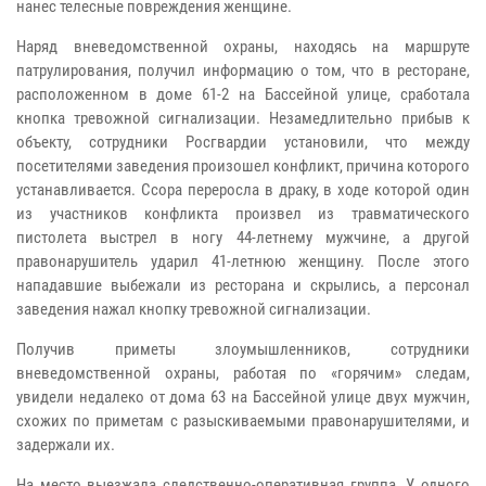
нанес телесные повреждения женщине.
Наряд вневедомственной охраны, находясь на маршруте
патрулирования, получил информацию о том, что в ресторане,
расположенном в доме 61-2 на Бассейной улице, сработала
кнопка тревожной сигнализации. Незамедлительно прибыв к
объекту, сотрудники Росгвардии установили, что между
посетителями заведения произошел конфликт, причина которого
устанавливается. Ссора переросла в драку, в ходе которой один
из участников конфликта произвел из травматического
пистолета выстрел в ногу 44-летнему мужчине, а другой
правонарушитель ударил 41-летнюю женщину. После этого
нападавшие выбежали из ресторана и скрылись, а персонал
заведения нажал кнопку тревожной сигнализации.
Получив приметы злоумышленников, сотрудники
вневедомственной охраны, работая по «горячим» следам,
увидели недалеко от дома 63 на Бассейной улице двух мужчин,
схожих по приметам с разыскиваемыми правонарушителями, и
задержали их.
На место выезжала следственно-оперативная группа. У одного