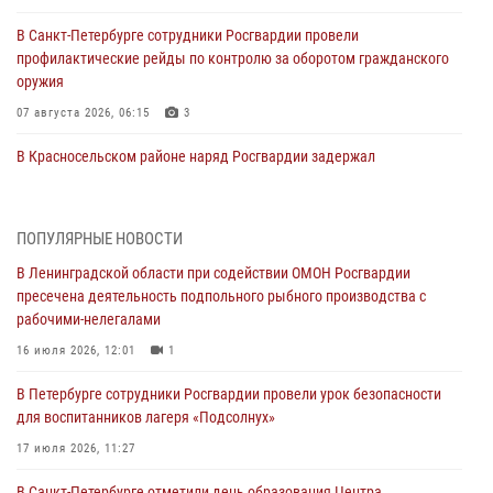
В Санкт-Петербурге сотрудники Росгвардии провели
профилактические рейды по контролю за оборотом гражданского
оружия
07 августа 2026, 06:15
3
В Красносельском районе наряд Росгвардии задержал
правонарушителя, угрожавшего 17-летнему подростку
травматическим оружием
06 августа 2026, 13:39
1
ПОПУЛЯРНЫЕ НОВОСТИ
В Ленинградской области при содействии ОМОН Росгвардии
В Центральном районе росгвардейцы оперативно задержали
пресечена деятельность подпольного рыбного производства с
хулигана, стрелявшего из пускового устройства рядом с жилыми
рабочими-нелегалами
домами
16 июля 2026, 12:01
1
06 августа 2026, 11:36
3
1
В Петербурге сотрудники Росгвардии провели урок безопасности
Сотрудники и военнослужащие Росгвардии обеспечили
для воспитанников лагеря «Подсолнух»
правопорядок при проведении матча "Зенит" - "Балтика"
17 июля 2026, 11:27
06 августа 2026, 07:30
10
В Санкт-Петербурге отметили день образования Центра