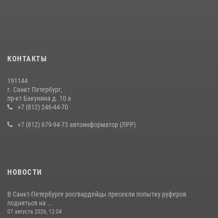
В Калининском районе сотрудники Росгвардии задержали
правонарушителя, избившего посетителя бара
15 июля 2026, 10:50
Представитель Росгвардии принял участие в работе круглого стола
КОНТАКТЫ
на III Международном петербургском цифровом форуме
19 июля 2026, 09:24
2
191144
г. Санкт Петербург,
В Ленобласти сотрудники Росгвардии провели встречу с
пр-кт Бакунина д. 10 а
воспитанниками детского клуба «Умные каникулы»
+7 (812) 246-44-70
16 июля 2026, 10:58
2
+7 (812) 679-94-73 автоинформатор (ЛРР)
НОВОСТИ
В Санкт-Петербурге росгвардейцы пресекли попытку руферов
подняться на ...
07 августа 2026, 12:04