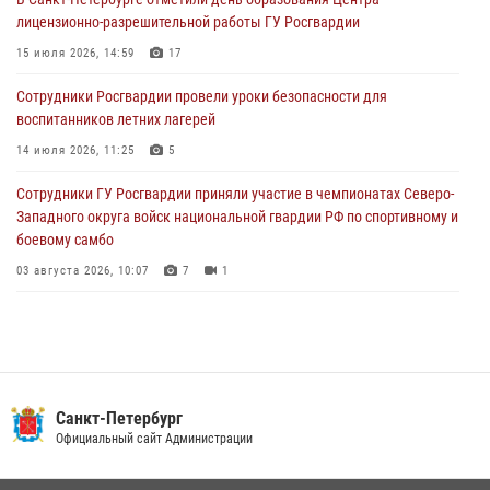
В Выборгском районе наряд Росгвардии обнаружил
лицензионно-разрешительной работы ГУ Росгвардии
разыскиваемый преступный автотранспорт
15 июля 2026, 14:59
17
05 августа 2026, 12:25
2
Сотрудники Росгвардии провели уроки безопасности для
Петербургские росгвардейцы обнаружили объявленный в розыск
воспитанников летних лагерей
автомобиль, ранее использовавшийся при совершении кражи в
Ленобласти
14 июля 2026, 11:25
5
04 августа 2026, 14:05
Сотрудники ГУ Росгвардии приняли участие в чемпионатах Северо-
Западного округа войск национальной гвардии РФ по спортивному и
боевому самбо
03 августа 2026, 10:07
7
1
В Центральном районе наряд Росгвардии задержал рецидивиста,
ограбившего прохожего
17 июля 2026, 11:35
2
В Красногвардейском районе росгвардейцы задержали хулигана,
Санкт-Петербург
угрожавшего мужчине пневматическим пистолетом
Официальный сайт Администрации
16 июля 2026, 15:25