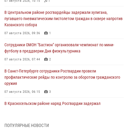
07 августа 2026, 10:15
1
В Центральном районе росгвардейцы задержали хулигана,
пугавшего пневматическим пистолетом граждан в сквере напротив
Казанского собора
07 августа 2026, 09:36
1
Сотрудники ОМОН "Бастион" организовали чемпионат по мини-
футболу в преддверии Дня физкультурника
07 августа 2026, 07:44
2
В Санкт-Петербурге сотрудники Росгвардии провели
профилактические рейды по контролю за оборотом гражданского
оружия
07 августа 2026, 06:15
3
В Красносельском районе наряд Росгвардии задержал
правонарушителя, угрожавшего 17-летнему подростку
травматическим оружием
06 августа 2026, 13:39
1
ПОПУЛЯРНЫЕ НОВОСТИ