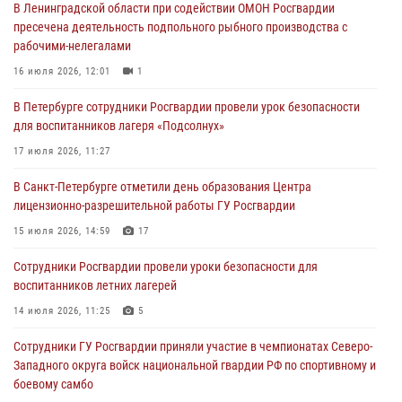
В Ленинградской области при содействии ОМОН Росгвардии
В Центральном районе росгвардейцы оперативно задержали
пресечена деятельность подпольного рыбного производства с
хулигана, стрелявшего из пускового устройства рядом с жилыми
рабочими-нелегалами
домами
16 июля 2026, 12:01
1
06 августа 2026, 11:36
3
1
В Петербурге сотрудники Росгвардии провели урок безопасности
Сотрудники и военнослужащие Росгвардии обеспечили
для воспитанников лагеря «Подсолнух»
правопорядок при проведении матча "Зенит" - "Балтика"
17 июля 2026, 11:27
06 августа 2026, 07:30
10
В Санкт-Петербурге отметили день образования Центра
В Выборгском районе наряд Росгвардии обнаружил
лицензионно-разрешительной работы ГУ Росгвардии
разыскиваемый преступный автотранспорт
15 июля 2026, 14:59
17
05 августа 2026, 12:25
2
Сотрудники Росгвардии провели уроки безопасности для
Петербургские росгвардейцы обнаружили объявленный в розыск
воспитанников летних лагерей
автомобиль, ранее использовавшийся при совершении кражи в
Ленобласти
14 июля 2026, 11:25
5
04 августа 2026, 14:05
Сотрудники ГУ Росгвардии приняли участие в чемпионатах Северо-
Западного округа войск национальной гвардии РФ по спортивному и
боевому самбо