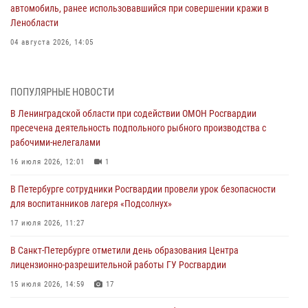
автомобиль, ранее использовавшийся при совершении кражи в
Ленобласти
04 августа 2026, 14:05
В Зеленогорске сотрудники Росгвардии, став очевидцами
серьезного ДТП, вызвали на место происшествия спасателей, а
ПОПУЛЯРНЫЕ НОВОСТИ
также оказали доврачебную помощь пострадавшим
В Ленинградской области при содействии ОМОН Росгвардии
03 августа 2026, 14:15
3
1
пресечена деятельность подпольного рыбного производства с
рабочими-нелегалами
Росгвардейцы приняли участие в Большом семейном фестивале
16 июля 2026, 12:01
1
03 августа 2026, 13:26
5
В Петербурге сотрудники Росгвардии провели урок безопасности
В Ленинградской области сотрудники Росгвардии обнаружили
для воспитанников лагеря «Подсолнух»
пропавшего мальчика с нарушением слуха и помогли ему вернуться
домой
17 июля 2026, 11:27
03 августа 2026, 11:51
В Санкт-Петербурге отметили день образования Центра
лицензионно-разрешительной работы ГУ Росгвардии
В Санкт-Петербурге при содействии СОБР Росгвардии задержаны
подозреваемые в мошеннических действиях
15 июля 2026, 14:59
17
03 августа 2026, 10:15
1