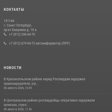
Представитель Росгвардии принял участие в работе круглого стола
КОНТАКТЫ
на III Международном петербургском цифровом форуме
19 июля 2026, 09:24
2
191144
г. Санкт Петербург,
В Ленобласти сотрудники Росгвардии провели встречу с
пр-кт Бакунина д. 10 а
воспитанниками детского клуба «Умные каникулы»
+7 (812) 246-44-70
16 июля 2026, 10:58
2
+7 (812) 679-94-73 автоинформатор (ЛРР)
НОВОСТИ
В Красносельском районе наряд Росгвардии задержал
правонарушителя, угр...
06 августа 2026, 13:39
В Центральном районе росгвардейцы оперативно задержали
хулигана, стрел...
06 августа 2026, 11:36