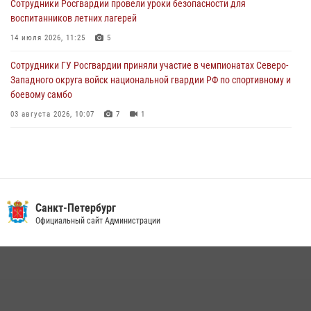
Сотрудники Росгвардии провели уроки безопасности для
воспитанников летних лагерей
Сотрудники ГУ Росгвардии приняли участие в чемпионатах Северо-
Западного округа войск национальной гвардии РФ по спортивному и
14 июля 2026, 11:25
5
боевому самбо
Сотрудники ГУ Росгвардии приняли участие в чемпионатах Северо-
03 августа 2026, 10:07
7
1
Западного округа войск национальной гвардии РФ по спортивному и
боевому самбо
03 августа 2026, 10:07
7
1
В Центральном районе наряд Росгвардии задержал рецидивиста,
ограбившего прохожего
17 июля 2026, 11:35
2
В Красногвардейском районе росгвардейцы задержали хулигана,
Санкт-Петербург
угрожавшего мужчине пневматическим пистолетом
Официальный сайт Администрации
16 июля 2026, 15:25
В Калининском районе сотрудники Росгвардии задержали
правонарушителя, избившего посетителя бара
15 июля 2026, 10:50