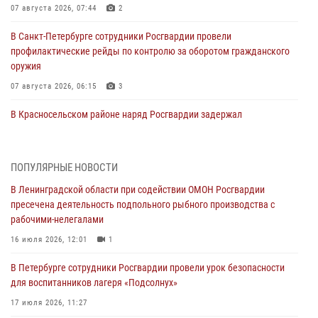
07 августа 2026, 07:44
2
В Санкт-Петербурге сотрудники Росгвардии провели
профилактические рейды по контролю за оборотом гражданского
оружия
07 августа 2026, 06:15
3
В Красносельском районе наряд Росгвардии задержал
правонарушителя, угрожавшего 17-летнему подростку
травматическим оружием
06 августа 2026, 13:39
1
ПОПУЛЯРНЫЕ НОВОСТИ
В Ленинградской области при содействии ОМОН Росгвардии
В Центральном районе росгвардейцы оперативно задержали
пресечена деятельность подпольного рыбного производства с
хулигана, стрелявшего из пускового устройства рядом с жилыми
рабочими-нелегалами
домами
16 июля 2026, 12:01
1
06 августа 2026, 11:36
3
1
В Петербурге сотрудники Росгвардии провели урок безопасности
Сотрудники и военнослужащие Росгвардии обеспечили
для воспитанников лагеря «Подсолнух»
правопорядок при проведении матча "Зенит" - "Балтика"
17 июля 2026, 11:27
06 августа 2026, 07:30
10