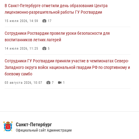
В Санкт-Петербурге отметили день образования Центра
В Выборгском районе наряд Росгвардии обнаружил
лицензионно-разрешительной работы ГУ Росгвардии
разыскиваемый преступный автотранспорт
15 июля 2026, 14:59
17
05 августа 2026, 12:25
2
Сотрудники Росгвардии провели уроки безопасности для
Петербургские росгвардейцы обнаружили объявленный в розыск
воспитанников летних лагерей
автомобиль, ранее использовавшийся при совершении кражи в
Ленобласти
14 июля 2026, 11:25
5
04 августа 2026, 14:05
Сотрудники ГУ Росгвардии приняли участие в чемпионатах Северо-
Западного округа войск национальной гвардии РФ по спортивному и
боевому самбо
03 августа 2026, 10:07
7
1
В Центральном районе наряд Росгвардии задержал рецидивиста,
ограбившего прохожего
17 июля 2026, 11:35
2
В Красногвардейском районе росгвардейцы задержали хулигана,
Санкт-Петербург
угрожавшего мужчине пневматическим пистолетом
Официальный сайт Администрации
16 июля 2026, 15:25