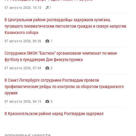
07 августа 2026, 10:15
1
В Центральном районе росгвардейцы задержали хулигана,
пугавшего пневматическим пистолетом граждан в сквере напротив
Казанского собора
07 августа 2026, 09:36
1
Сотрудники ОМОН "Бастион" организовали чемпионат по мини-
футболу в преддверии Дня физкультурника
07 августа 2026, 07:44
2
В Санкт-Петербурге сотрудники Росгвардии провели
профилактические рейды по контролю за оборотом гражданского
оружия
07 августа 2026, 06:15
3
В Красносельском районе наряд Росгвардии задержал
правонарушителя, угрожавшего 17-летнему подростку
травматическим оружием
06 августа 2026, 13:39
1