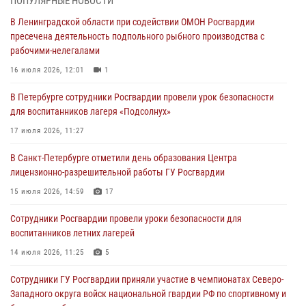
ПОПУЛЯРНЫЕ НОВОСТИ
В Ленинградской области при содействии ОМОН Росгвардии
В Центральном районе росгвардейцы оперативно задержали
пресечена деятельность подпольного рыбного производства с
хулигана, стрелявшего из пускового устройства рядом с жилыми
рабочими-нелегалами
домами
16 июля 2026, 12:01
1
06 августа 2026, 11:36
3
1
В Петербурге сотрудники Росгвардии провели урок безопасности
Сотрудники и военнослужащие Росгвардии обеспечили
для воспитанников лагеря «Подсолнух»
правопорядок при проведении матча "Зенит" - "Балтика"
17 июля 2026, 11:27
06 августа 2026, 07:30
10
В Санкт-Петербурге отметили день образования Центра
В Выборгском районе наряд Росгвардии обнаружил
лицензионно-разрешительной работы ГУ Росгвардии
разыскиваемый преступный автотранспорт
15 июля 2026, 14:59
17
05 августа 2026, 12:25
2
Сотрудники Росгвардии провели уроки безопасности для
Петербургские росгвардейцы обнаружили объявленный в розыск
воспитанников летних лагерей
автомобиль, ранее использовавшийся при совершении кражи в
Ленобласти
14 июля 2026, 11:25
5
04 августа 2026, 14:05
Сотрудники ГУ Росгвардии приняли участие в чемпионатах Северо-
Западного округа войск национальной гвардии РФ по спортивному и