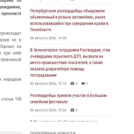
охраны по
ражданина,
Петербургские росгвардейцы обнаружили
 проспекте
объявленный в розыск автомобиль, ранее
использовавшийся при совершении кражи в
Ленобласти
 происходит
04 августа 2026, 14:05
рузив их в
 Однако на
В Зеленогорске сотрудники Росгвардии, став
л при себе
очевидцами серьезного ДТП, вызвали на
тревожной
место происшествия спасателей, а также
оказали доврачебную помощь
пострадавшим
и передали
03 августа 2026, 14:15
3
1
Росгвардейцы приняли участие в Большом
 статьи 158
семейном фестивале
03 августа 2026, 13:26
5
В Ленинградской области сотрудники
Росгвардии обнаружили пропавшего
ПОПУЛЯРНЫЕ НОВОСТИ