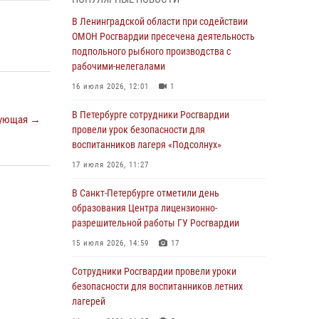
мальчика с нарушением слуха и помогли ему
вернуться домой
В Ленинградской области при содействии
ОМОН Росгвардии пресечена деятельность
03 августа 2026, 11:51
подпольного рыбного производства с
В Санкт-Петербурге при содействии СОБР
рабочими-нелегалами
Росгвардии задержаны подозреваемые в
16 июля 2026, 12:01
1
мошеннических действиях
В Петербурге сотрудники Росгвардии
03 августа 2026, 10:15
1
ующая →
провели урок безопасности для
Сотрудники ГУ Росгвардии приняли участие в
воспитанников лагеря «Подсолнух»
чемпионатах Северо-Западного округа войск
17 июля 2026, 11:27
национальной гвардии РФ по спортивному и
боевому самбо
В Санкт-Петербурге отметили день
образования Центра лицензионно-
03 августа 2026, 10:07
7
1
разрешительной работы ГУ Росгвардии
В Ленобласти сотрудники ОМОН Росгвардии
15 июля 2026, 14:59
17
оказали содействие полиции в проведении
профилактического мероприятия
Сотрудники Росгвардии провели уроки
безопасности для воспитанников летних
03 августа 2026, 09:16
5
лагерей
В Петербурге сотрудники Росгвардии