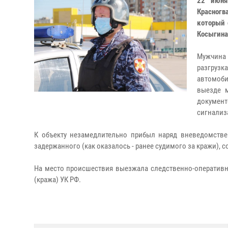
22 июня
Красногв
который 
Косыгина
Мужчина 
разгрузк
автомоби
выезде м
докумен
сигнализ
К объекту незамедлительно прибыл наряд вневедомстве
задержанного (как оказалось - ранее судимого за кражи), 
На место происшествия выезжала следственно-оперативна
(кража) УК РФ.