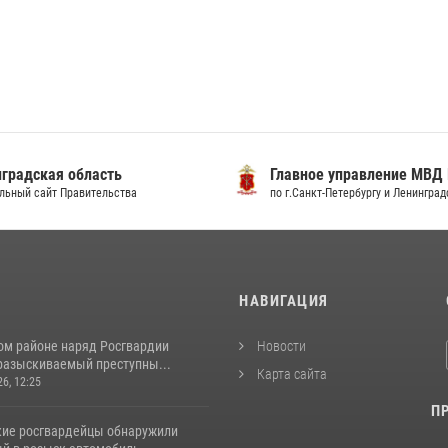
градская область
Главное управление МВД
льный сайт Правительства
по г.Санкт-Петербургу и Ленингра
И
НАВИГАЦИЯ
ом районе наряд Росгвардии
Новости
разыскиваемый преступны...
Карта сайта
26, 12:25
П
кие росгвардейцы обнаружили