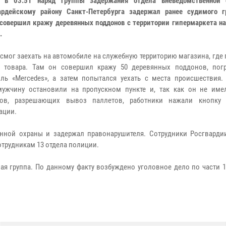
 в 03:51 наряд группы задержания отдела вневедомственной 
ардейскому району Санкт-Петербурга задержал ранее судимого г
совершил кражу деревянных поддонов с территории гипермаркета на
.
смог заехать на автомобиле на служебную территорию магазина, где
а товара. Там он совершил кражу 50 деревянных поддонов, пог
ль «Mercedes», а затем попытался уехать с места происшествия.
ужчину остановили на пропускном пункте и, так как он не име
тов, разрешающих вывоз паллетов, работники нажали кнопку 
ации.
нной охраны и задержал правонарушителя. Сотрудники Росгварди
сотрудникам 13 отдела полиции.
я группа. По данному факту возбуждено уголовное дело по части 1