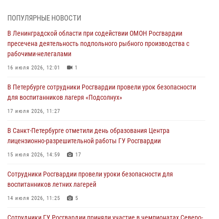
травматическим оружием
06 августа 2026, 13:39
1
ПОПУЛЯРНЫЕ НОВОСТИ
В Ленинградской области при содействии ОМОН Росгвардии
В Центральном районе росгвардейцы оперативно задержали
пресечена деятельность подпольного рыбного производства с
хулигана, стрелявшего из пускового устройства рядом с жилыми
рабочими-нелегалами
домами
16 июля 2026, 12:01
1
06 августа 2026, 11:36
3
1
В Петербурге сотрудники Росгвардии провели урок безопасности
Сотрудники и военнослужащие Росгвардии обеспечили
для воспитанников лагеря «Подсолнух»
правопорядок при проведении матча "Зенит" - "Балтика"
17 июля 2026, 11:27
06 августа 2026, 07:30
10
В Санкт-Петербурге отметили день образования Центра
В Выборгском районе наряд Росгвардии обнаружил
лицензионно-разрешительной работы ГУ Росгвардии
разыскиваемый преступный автотранспорт
15 июля 2026, 14:59
17
05 августа 2026, 12:25
2
Сотрудники Росгвардии провели уроки безопасности для
Петербургские росгвардейцы обнаружили объявленный в розыск
воспитанников летних лагерей
автомобиль, ранее использовавшийся при совершении кражи в
Ленобласти
14 июля 2026, 11:25
5
04 августа 2026, 14:05
Сотрудники ГУ Росгвардии приняли участие в чемпионатах Северо-