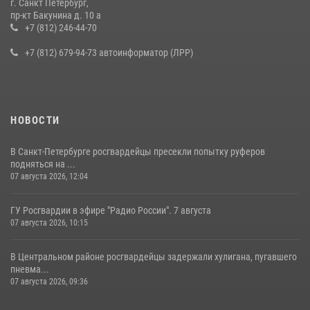
г. Санкт Петербург,
В Ленобласти сотрудники Росгвардии провели встречу с
пр-кт Бакунина д. 10 а
воспитанниками детского клуба «Умные каникулы»
+7 (812) 246-44-70
16 июля 2026, 10:58
2
+7 (812) 679-94-73 автоинформатор (ЛРР)
НОВОСТИ
В Санкт-Петербурге росгвардейцы пресекли попытку руферов
подняться на ...
07 августа 2026, 12:04
ГУ Росгвардии в эфире "Радио России". 7 августа
07 августа 2026, 10:15
В Центральном районе росгвардейцы задержали хулигана, пугавшего
пневма...
07 августа 2026, 09:36