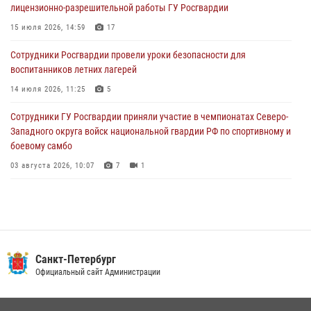
лицензионно-разрешительной работы ГУ Росгвардии
разыскиваемый преступный автотранспорт
15 июля 2026, 14:59
17
05 августа 2026, 12:25
2
Сотрудники Росгвардии провели уроки безопасности для
Петербургские росгвардейцы обнаружили объявленный в розыск
воспитанников летних лагерей
автомобиль, ранее использовавшийся при совершении кражи в
Ленобласти
14 июля 2026, 11:25
5
04 августа 2026, 14:05
Сотрудники ГУ Росгвардии приняли участие в чемпионатах Северо-
Западного округа войск национальной гвардии РФ по спортивному и
боевому самбо
03 августа 2026, 10:07
7
1
В Центральном районе наряд Росгвардии задержал рецидивиста,
ограбившего прохожего
17 июля 2026, 11:35
2
В Красногвардейском районе росгвардейцы задержали хулигана,
Санкт-Петербург
угрожавшего мужчине пневматическим пистолетом
Официальный сайт Администрации
16 июля 2026, 15:25