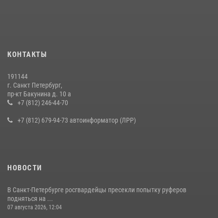
В Калининском районе сотрудники Росгвардии задержали
правонарушителя, избившего посетителя бара
15 июля 2026, 10:50
Представитель Росгвардии принял участие в работе круглого стола
КОНТАКТЫ
на III Международном петербургском цифровом форуме
19 июля 2026, 09:24
2
191144
г. Санкт Петербург,
В Ленобласти сотрудники Росгвардии провели встречу с
пр-кт Бакунина д. 10 а
воспитанниками детского клуба «Умные каникулы»
+7 (812) 246-44-70
16 июля 2026, 10:58
2
+7 (812) 679-94-73 автоинформатор (ЛРР)
НОВОСТИ
В Санкт-Петербурге росгвардейцы пресекли попытку руферов
подняться на ...
07 августа 2026, 12:04