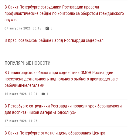
В Санкт-Петербурге сотрудники Росгвардии провели
профилактические рейды по контролю за оборотом гражданского
оружия
07 августа 2026, 06:15
3
В Красносельском районе наряд Росгвардии задержал
правонарушителя, угрожавшего 17-летнему подростку
травматическим оружием
06 августа 2026, 13:39
1
ПОПУЛЯРНЫЕ НОВОСТИ
В Ленинградской области при содействии ОМОН Росгвардии
В Центральном районе росгвардейцы оперативно задержали
пресечена деятельность подпольного рыбного производства с
хулигана, стрелявшего из пускового устройства рядом с жилыми
рабочими-нелегалами
домами
16 июля 2026, 12:01
1
06 августа 2026, 11:36
3
1
В Петербурге сотрудники Росгвардии провели урок безопасности
Сотрудники и военнослужащие Росгвардии обеспечили
для воспитанников лагеря «Подсолнух»
правопорядок при проведении матча "Зенит" - "Балтика"
17 июля 2026, 11:27
06 августа 2026, 07:30
10
В Санкт-Петербурге отметили день образования Центра
В Выборгском районе наряд Росгвардии обнаружил