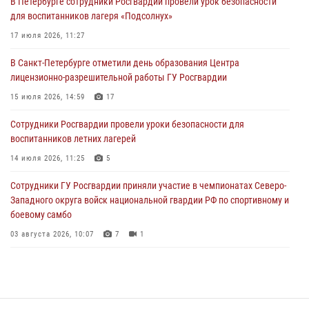
В Петербурге сотрудники Росгвардии провели урок безопасности
Сотрудники и военнослужащие Росгвардии обеспечили
для воспитанников лагеря «Подсолнух»
правопорядок при проведении матча "Зенит" - "Балтика"
17 июля 2026, 11:27
06 августа 2026, 07:30
10
В Санкт-Петербурге отметили день образования Центра
В Выборгском районе наряд Росгвардии обнаружил
лицензионно-разрешительной работы ГУ Росгвардии
разыскиваемый преступный автотранспорт
15 июля 2026, 14:59
17
05 августа 2026, 12:25
2
Сотрудники Росгвардии провели уроки безопасности для
Петербургские росгвардейцы обнаружили объявленный в розыск
воспитанников летних лагерей
автомобиль, ранее использовавшийся при совершении кражи в
Ленобласти
14 июля 2026, 11:25
5
04 августа 2026, 14:05
Сотрудники ГУ Росгвардии приняли участие в чемпионатах Северо-
Западного округа войск национальной гвардии РФ по спортивному и
боевому самбо
03 августа 2026, 10:07
7
1
В Центральном районе наряд Росгвардии задержал рецидивиста,
ограбившего прохожего
17 июля 2026, 11:35
2