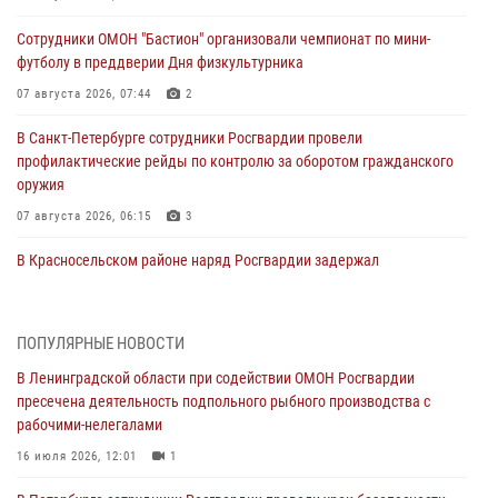
Сотрудники ОМОН "Бастион" организовали чемпионат по мини-
футболу в преддверии Дня физкультурника
07 августа 2026, 07:44
2
В Санкт-Петербурге сотрудники Росгвардии провели
профилактические рейды по контролю за оборотом гражданского
оружия
07 августа 2026, 06:15
3
В Красносельском районе наряд Росгвардии задержал
правонарушителя, угрожавшего 17-летнему подростку
травматическим оружием
06 августа 2026, 13:39
1
ПОПУЛЯРНЫЕ НОВОСТИ
В Ленинградской области при содействии ОМОН Росгвардии
В Центральном районе росгвардейцы оперативно задержали
пресечена деятельность подпольного рыбного производства с
хулигана, стрелявшего из пускового устройства рядом с жилыми
рабочими-нелегалами
домами
16 июля 2026, 12:01
1
06 августа 2026, 11:36
3
1