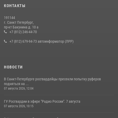
Представитель Росгвардии принял участие в работе круглого стола
КОНТАКТЫ
на III Международном петербургском цифровом форуме
19 июля 2026, 09:24
2
191144
г. Санкт Петербург,
В Ленобласти сотрудники Росгвардии провели встречу с
пр-кт Бакунина д. 10 а
воспитанниками детского клуба «Умные каникулы»
+7 (812) 246-44-70
16 июля 2026, 10:58
2
+7 (812) 679-94-73 автоинформатор (ЛРР)
НОВОСТИ
В Санкт-Петербурге росгвардейцы пресекли попытку руферов
подняться на ...
07 августа 2026, 12:04
ГУ Росгвардии в эфире "Радио России". 7 августа
07 августа 2026, 10:15