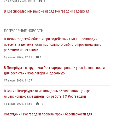
07 августа 2026, 06:15
3
В Красносельском районе наряд Росгвардии задержал
правонарушителя, угрожавшего 17-летнему подростку
травматическим оружием
06 августа 2026, 13:39
1
ПОПУЛЯРНЫЕ НОВОСТИ
В Ленинградской области при содействии ОМОН Росгвардии
В Центральном районе росгвардейцы оперативно задержали
пресечена деятельность подпольного рыбного производства с
хулигана, стрелявшего из пускового устройства рядом с жилыми
рабочими-нелегалами
домами
16 июля 2026, 12:01
1
06 августа 2026, 11:36
3
1
В Петербурге сотрудники Росгвардии провели урок безопасности
Сотрудники и военнослужащие Росгвардии обеспечили
для воспитанников лагеря «Подсолнух»
правопорядок при проведении матча "Зенит" - "Балтика"
17 июля 2026, 11:27
06 августа 2026, 07:30
10
В Санкт-Петербурге отметили день образования Центра
В Выборгском районе наряд Росгвардии обнаружил
лицензионно-разрешительной работы ГУ Росгвардии
разыскиваемый преступный автотранспорт
15 июля 2026, 14:59
17
05 августа 2026, 12:25
2
Сотрудники Росгвардии провели уроки безопасности для
Петербургские росгвардейцы обнаружили объявленный в розыск