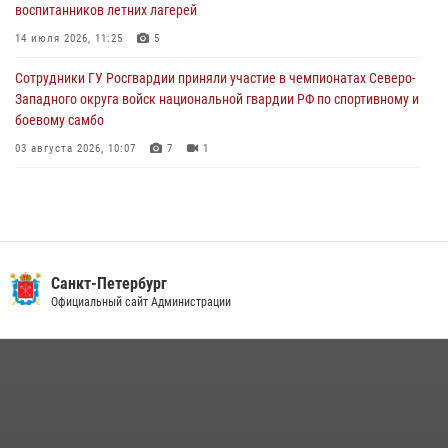
воспитанников летних лагерей
автомобиль, ранее использовавшийся при совершении кражи в
Ленобласти
14 июля 2026, 11:25
5
04 августа 2026, 14:05
Сотрудники ГУ Росгвардии приняли участие в чемпионатах Северо-
Западного округа войск национальной гвардии РФ по спортивному и
боевому самбо
03 августа 2026, 10:07
7
1
В Центральном районе наряд Росгвардии задержал рецидивиста,
ограбившего прохожего
17 июля 2026, 11:35
2
В Красногвардейском районе росгвардейцы задержали хулигана,
Санкт-Петербург
угрожавшего мужчине пневматическим пистолетом
Официальный сайт Администрации
16 июля 2026, 15:25
В Калининском районе сотрудники Росгвардии задержали
правонарушителя, избившего посетителя бара
15 июля 2026, 10:50