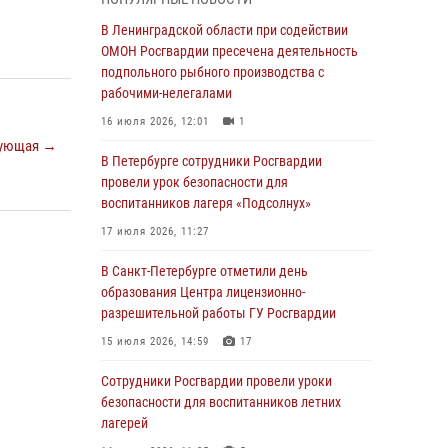
В Красносельском районе наряд Росгвардии
В Ленинградской области при содействии
задержал правонарушителя, угрожавшего 17-
ОМОН Росгвардии пресечена деятельность
летнему подростку травматическим оружием
подпольного рыбного производства с
рабочими-нелегалами
06 августа 2026, 13:39
1
16 июля 2026, 12:01
1
В Центральном районе росгвардейцы
ующая →
оперативно задержали хулигана,
В Петербурге сотрудники Росгвардии
стрелявшего из пускового устройства рядом
провели урок безопасности для
с жилыми домами
воспитанников лагеря «Подсолнух»
06 августа 2026, 11:36
3
1
17 июля 2026, 11:27
Сотрудники и военнослужащие Росгвардии
В Санкт-Петербурге отметили день
обеспечили правопорядок при проведении
образования Центра лицензионно-
матча "Зенит" - "Балтика"
разрешительной работы ГУ Росгвардии
06 августа 2026, 07:30
10
15 июля 2026, 14:59
17
В Выборгском районе наряд Росгвардии
Сотрудники Росгвардии провели уроки
обнаружил разыскиваемый преступный
безопасности для воспитанников летних
автотранспорт
лагерей