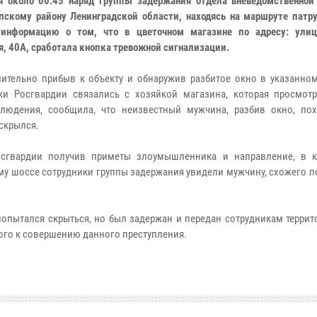
я около 00:45 наряд группы задержания отдела вневедомственной
пскому району Ленинградской области, находясь на маршруте патру
 информацию о том, что в цветочном магазине по адресу: ули
я, 40А, сработала кнопка тревожной сигнализации.
ительно прибыв к объекту и обнаружив разбитое окно в указанном
ки Росгвардии связались с хозяйкой магазина, которая просмот
людения, сообщила, что неизвестный мужчина, разбив окно, пох
 скрылся.
осгвардии получив приметы злоумышленника и направление, в 
ому шоссе сотрудники группы задержания увидели мужчину, схожего 
опытался скрыться, но был задержан и передан сотрудникам террит
ого к совершению данного преступления.