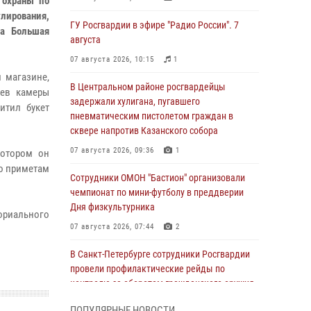
 охраны по
лирования,
ГУ Росгвардии в эфире "Радио России". 7
ца Большая
августа
07 августа 2026, 10:15
1
 магазине,
В Центральном районе росгвардейцы
рев камеры
задержали хулигана, пугавшего
итил букет
пневматическим пистолетом граждан в
сквере напротив Казанского собора
07 августа 2026, 09:36
1
котором он
по приметам
Сотрудники ОМОН "Бастион" организовали
чемпионат по мини-футболу в преддверии
Дня физкультурника
ориального
07 августа 2026, 07:44
2
В Санкт-Петербурге сотрудники Росгвардии
провели профилактические рейды по
контролю за оборотом гражданского оружия
07 августа 2026, 06:15
3
ПОПУЛЯРНЫЕ НОВОСТИ