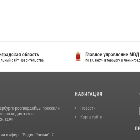
градская область
Главное управление МВД
льный сайт Правительства
по г.Санкт-Петербургу и Ленингра
И
НАВИГАЦИЯ
тербурге росгвардейцы пресекли
Новости
еров подняться на ...
Карта сайта
26, 12:04
П
ии в эфире "Радио России". 7