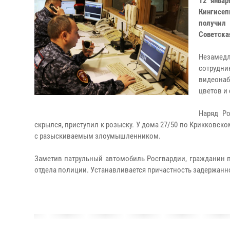
12 январ
Кингисеп
получил
Советска
Незамедл
сотрудни
видеонаб
цветов и
Наряд Р
скрылся, приступил к розыску. У дома 27/50 по Крикковск
с разыскиваемым злоумышленником.
Заметив патрульный автомобиль Росгвардии, гражданин п
отдела полиции. Устанавливается причастность задержанн