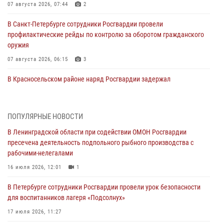
07 августа 2026, 07:44
2
В Санкт-Петербурге сотрудники Росгвардии провели
профилактические рейды по контролю за оборотом гражданского
оружия
07 августа 2026, 06:15
3
В Красносельском районе наряд Росгвардии задержал
правонарушителя, угрожавшего 17-летнему подростку
травматическим оружием
06 августа 2026, 13:39
1
ПОПУЛЯРНЫЕ НОВОСТИ
В Ленинградской области при содействии ОМОН Росгвардии
В Центральном районе росгвардейцы оперативно задержали
пресечена деятельность подпольного рыбного производства с
хулигана, стрелявшего из пускового устройства рядом с жилыми
рабочими-нелегалами
домами
16 июля 2026, 12:01
1
06 августа 2026, 11:36
3
1
В Петербурге сотрудники Росгвардии провели урок безопасности
Сотрудники и военнослужащие Росгвардии обеспечили
для воспитанников лагеря «Подсолнух»
правопорядок при проведении матча "Зенит" - "Балтика"
17 июля 2026, 11:27
06 августа 2026, 07:30
10