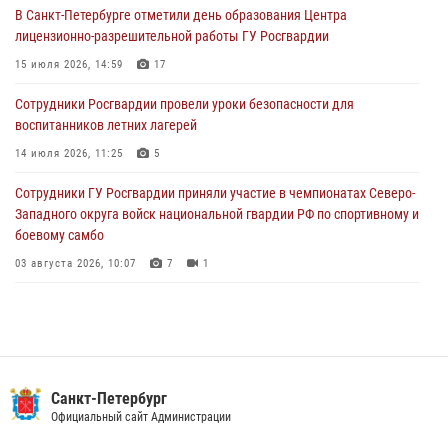
В Санкт-Петербурге отметили день образования Центра
В Выборгском районе наряд Росгвардии обнаружил
лицензионно-разрешительной работы ГУ Росгвардии
разыскиваемый преступный автотранспорт
15 июля 2026, 14:59
17
05 августа 2026, 12:25
2
Сотрудники Росгвардии провели уроки безопасности для
Петербургские росгвардейцы обнаружили объявленный в розыск
воспитанников летних лагерей
автомобиль, ранее использовавшийся при совершении кражи в
Ленобласти
14 июля 2026, 11:25
5
04 августа 2026, 14:05
Сотрудники ГУ Росгвардии приняли участие в чемпионатах Северо-
Западного округа войск национальной гвардии РФ по спортивному и
боевому самбо
03 августа 2026, 10:07
7
1
В Центральном районе наряд Росгвардии задержал рецидивиста,
ограбившего прохожего
17 июля 2026, 11:35
2
В Красногвардейском районе росгвардейцы задержали хулигана,
Санкт-Петербург
угрожавшего мужчине пневматическим пистолетом
Официальный сайт Администрации
16 июля 2026, 15:25