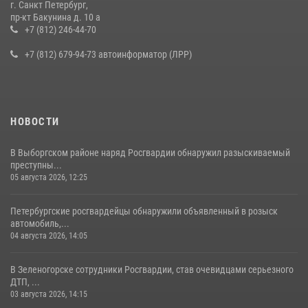
г. Санкт Петербург,
В Ленобласти сотрудники Росгвардии провели встречу с
пр-кт Бакунина д. 10 а
воспитанниками детского клуба «Умные каникулы»
+7 (812) 246-44-70
16 июля 2026, 10:58
2
+7 (812) 679-94-73 автоинформатор (ЛРР)
НОВОСТИ
В Выборгском районе наряд Росгвардии обнаружил разыскиваемый
преступны...
05 августа 2026, 12:25
Петербургские росгвардейцы обнаружили объявленный в розыск
автомобиль,...
04 августа 2026, 14:05
В Зеленогорске сотрудники Росгвардии, став очевидцами серьезного
ДТП, ...
03 августа 2026, 14:15