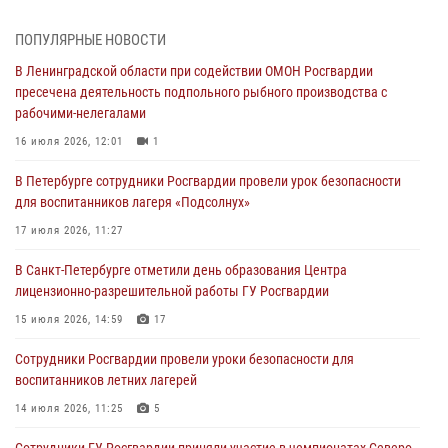
подозреваемые в мошеннических действиях
03 августа 2026, 10:15
1
ПОПУЛЯРНЫЕ НОВОСТИ
В Ленинградской области при содействии ОМОН Росгвардии
Сотрудники ГУ Росгвардии приняли участие в чемпионатах Северо-
пресечена деятельность подпольного рыбного производства с
Западного округа войск национальной гвардии РФ по спортивному и
рабочими-нелегалами
боевому самбо
16 июля 2026, 12:01
1
03 августа 2026, 10:07
7
1
В Петербурге сотрудники Росгвардии провели урок безопасности
В Ленобласти сотрудники ОМОН Росгвардии оказали содействие
для воспитанников лагеря «Подсолнух»
полиции в проведении профилактического мероприятия
17 июля 2026, 11:27
03 августа 2026, 09:16
5
В Санкт-Петербурге отметили день образования Центра
В Петербурге сотрудники Росгвардии обеспечили правопорядок в
лицензионно-разрешительной работы ГУ Росгвардии
День Воздушно-десантных войск
15 июля 2026, 14:59
17
02 августа 2026, 19:30
10
Сотрудники Росгвардии провели уроки безопасности для
Сотрудники Росгвардии на Пушкинской улице задержали двух
воспитанников летних лагерей
граждан, подозреваемых в попытке поджога одного из баров в
центре города
14 июля 2026, 11:25
5
02 августа 2026, 11:39
3
Сотрудники ГУ Росгвардии приняли участие в чемпионатах Северо-