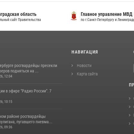
градская область
Главное управление МВД
льный сайт Правительства
по г.Санкт-Петербургу и Ленингра
И
НАВИГАЦИЯ
тербурге росгвардейцы пресекли
Новости
еров подняться на ...
Карта сайта
26, 12:04
П
ии в эфире "Радио России". 7
26, 10:15
ном районе росгвардейцы
улигана, пугавшего пневма...
26, 09:36