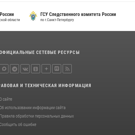
15 июля 2026, 10:50
 России
ГСУ Следственного комитета России
Представитель Росгвардии принял участие в
дской области
по г.Санкт-Петербургу
работе круглого стола на III Международном
петербургском цифровом форуме
19 июля 2026, 09:24
2
В Ленобласти сотрудники Росгвардии
ОФИЦИАЛЬНЫЕ СЕТЕВЫЕ РЕСУРСЫ
провели встречу с воспитанниками детского
клуба «Умные каникулы»
16 июля 2026, 10:58
2
РАВОВАЯ И ТЕХНИЧЕСКАЯ ИНФОРМАЦИЯ
О сайте
Об использовании информации сайта
Правила обработки персональных данных
Сообщить об ошибке