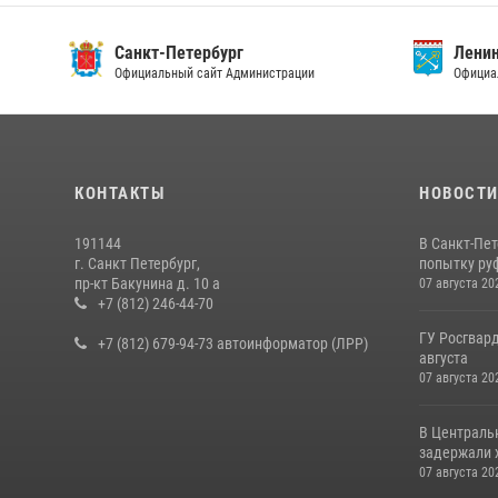
Санкт-Петербург
Ленин
Официальный сайт Администрации
Официа
КОНТАКТЫ
НОВОСТ
191144
В Санкт-Пе
г. Санкт Петербург,
попытку руф
пр-кт Бакунина д. 10 а
07 августа 20
+7 (812) 246-44-70
ГУ Росгвард
+7 (812) 679-94-73 автоинформатор (ЛРР)
августа
07 августа 20
В Централь
задержали х
07 августа 20