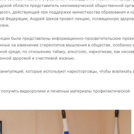
дской области представитель некоммерческой общественной орга
ело», действующей при поддержке министерства образования и н
ой Федерации, Андрей Шеков провел лекцию, посвященную здоро
изни.
екции были представлены информационно-просветительские проек
нные на изменение стереотипов мышления в обществе, особенно 
ой среде, по отношению табаку, алкоголю, наркотикам, как несо
енной здоровой и счастливой жизнью.
нипуляций, которые используют наркоторговцы, чтобы вовлекать 
 получить видеоролики и печатные материалы профилактической