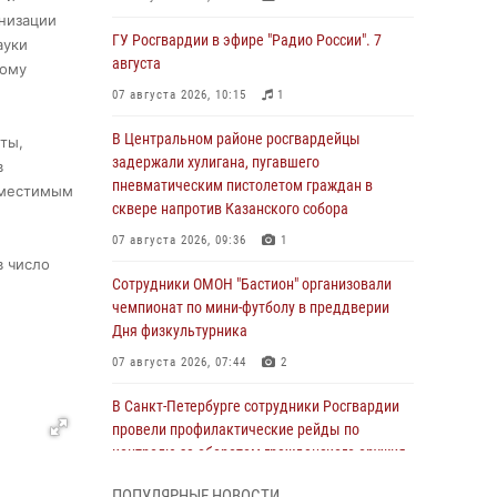
низации
ГУ Росгвардии в эфире "Радио России". 7
ауки
августа
вому
07 августа 2026, 10:15
1
В Центральном районе росгвардейцы
ты,
задержали хулигана, пугавшего
в
пневматическим пистолетом граждан в
вместимым
сквере напротив Казанского собора
07 августа 2026, 09:36
1
в число
Сотрудники ОМОН "Бастион" организовали
чемпионат по мини-футболу в преддверии
Дня физкультурника
07 августа 2026, 07:44
2
В Санкт-Петербурге сотрудники Росгвардии
провели профилактические рейды по
контролю за оборотом гражданского оружия
07 августа 2026, 06:15
3
ПОПУЛЯРНЫЕ НОВОСТИ