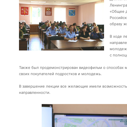
Ленингра
«Общее д
Российск
образу ж
В ходе л
направле
молодежн
с полноц
Также был продемонстрирован видеофильм о способах ма
своих покупателей подростков и молодежь.
В завершение лекции все желающие имели возможность
направленности.