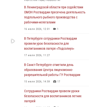
В Красносельском районе наряд Росгвардии
В Ленинградской области при содействии
задержал правонарушителя, угрожавшего 17-
ОМОН Росгвардии пресечена деятельность
летнему подростку травматическим оружием
подпольного рыбного производства с
рабочими-нелегалами
06 августа 2026, 13:39
1
16 июля 2026, 12:01
1
В Центральном районе росгвардейцы
оперативно задержали хулигана,
В Петербурге сотрудники Росгвардии
стрелявшего из пускового устройства рядом
провели урок безопасности для
с жилыми домами
воспитанников лагеря «Подсолнух»
06 августа 2026, 11:36
3
1
17 июля 2026, 11:27
Сотрудники и военнослужащие Росгвардии
В Санкт-Петербурге отметили день
обеспечили правопорядок при проведении
образования Центра лицензионно-
матча "Зенит" - "Балтика"
разрешительной работы ГУ Росгвардии
06 августа 2026, 07:30
10
15 июля 2026, 14:59
17
В Выборгском районе наряд Росгвардии
Сотрудники Росгвардии провели уроки
обнаружил разыскиваемый преступный
безопасности для воспитанников летних
автотранспорт
лагерей