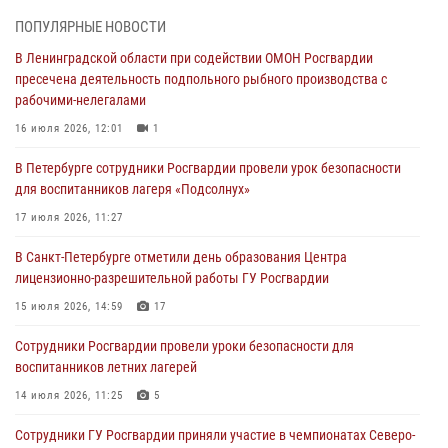
03 августа 2026, 10:15
1
ПОПУЛЯРНЫЕ НОВОСТИ
В Ленинградской области при содействии ОМОН Росгвардии
Сотрудники ГУ Росгвардии приняли участие в чемпионатах Северо-
пресечена деятельность подпольного рыбного производства с
Западного округа войск национальной гвардии РФ по спортивному и
рабочими-нелегалами
боевому самбо
16 июля 2026, 12:01
1
03 августа 2026, 10:07
7
1
В Петербурге сотрудники Росгвардии провели урок безопасности
В Ленобласти сотрудники ОМОН Росгвардии оказали содействие
для воспитанников лагеря «Подсолнух»
полиции в проведении профилактического мероприятия
17 июля 2026, 11:27
03 августа 2026, 09:16
5
В Санкт-Петербурге отметили день образования Центра
В Петербурге сотрудники Росгвардии обеспечили правопорядок в
лицензионно-разрешительной работы ГУ Росгвардии
День Воздушно-десантных войск
15 июля 2026, 14:59
17
02 августа 2026, 19:30
10
Сотрудники Росгвардии провели уроки безопасности для
Сотрудники Росгвардии на Пушкинской улице задержали двух
воспитанников летних лагерей
граждан, подозреваемых в попытке поджога одного из баров в
центре города
14 июля 2026, 11:25
5
02 августа 2026, 11:39
3
Сотрудники ГУ Росгвардии приняли участие в чемпионатах Северо-