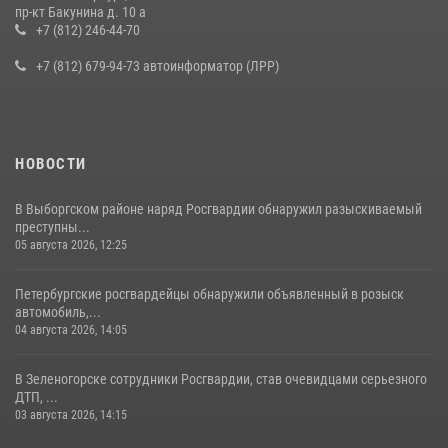
В Ленобласти сотрудники Росгвардии провели встречу с
пр-кт Бакунина д. 10 а
воспитанниками детского клуба «Умные каникулы»
+7 (812) 246-44-70
16 июля 2026, 10:58
2
+7 (812) 679-94-73 автоинформатор (ЛРР)
НОВОСТИ
В Выборгском районе наряд Росгвардии обнаружил разыскиваемый
преступны...
05 августа 2026, 12:25
Петербургские росгвардейцы обнаружили объявленный в розыск
автомобиль,...
04 августа 2026, 14:05
В Зеленогорске сотрудники Росгвардии, став очевидцами серьезного
ДТП, ...
03 августа 2026, 14:15