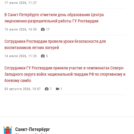
Росгвардейцы приняли участие в Большом семейном фестивале
17 июля 2026, 11:27
03 августа 2026, 13:26
5
В Санкт-Петербурге отметили день образования Центра
лицензионно-разрешительной работы ГУ Росгвардии
В Ленинградской области сотрудники Росгвардии обнаружили
пропавшего мальчика с нарушением слуха и помогли ему вернуться
15 июля 2026, 14:59
17
домой
Сотрудники Росгвардии провели уроки безопасности для
03 августа 2026, 11:51
воспитанников летних лагерей
В Санкт-Петербурге при содействии СОБР Росгвардии задержаны
14 июля 2026, 11:25
5
подозреваемые в мошеннических действиях
Сотрудники ГУ Росгвардии приняли участие в чемпионатах Северо-
03 августа 2026, 10:15
1
Западного округа войск национальной гвардии РФ по спортивному и
боевому самбо
03 августа 2026, 10:07
7
1
В Центральном районе наряд Росгвардии задержал рецидивиста,
ограбившего прохожего
17 июля 2026, 11:35
2
В Красногвардейском районе росгвардейцы задержали хулигана,
Санкт-Петербург
угрожавшего мужчине пневматическим пистолетом