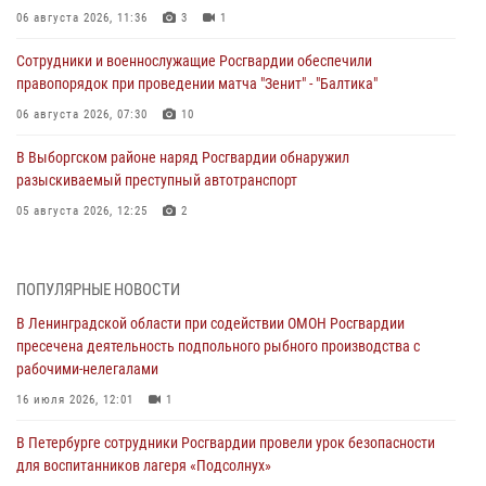
06 августа 2026, 11:36
3
1
Сотрудники и военнослужащие Росгвардии обеспечили
правопорядок при проведении матча "Зенит" - "Балтика"
06 августа 2026, 07:30
10
В Выборгском районе наряд Росгвардии обнаружил
разыскиваемый преступный автотранспорт
05 августа 2026, 12:25
2
Петербургские росгвардейцы обнаружили объявленный в розыск
автомобиль, ранее использовавшийся при совершении кражи в
ПОПУЛЯРНЫЕ НОВОСТИ
Ленобласти
В Ленинградской области при содействии ОМОН Росгвардии
04 августа 2026, 14:05
пресечена деятельность подпольного рыбного производства с
рабочими-нелегалами
В Зеленогорске сотрудники Росгвардии, став очевидцами
серьезного ДТП, вызвали на место происшествия спасателей, а
16 июля 2026, 12:01
1
также оказали доврачебную помощь пострадавшим
В Петербурге сотрудники Росгвардии провели урок безопасности
03 августа 2026, 14:15
3
1
для воспитанников лагеря «Подсолнух»