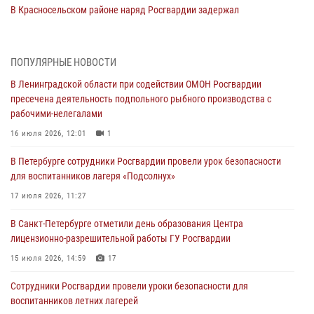
В Красносельском районе наряд Росгвардии задержал
правонарушителя, угрожавшего 17-летнему подростку
травматическим оружием
06 августа 2026, 13:39
1
ПОПУЛЯРНЫЕ НОВОСТИ
В Ленинградской области при содействии ОМОН Росгвардии
В Центральном районе росгвардейцы оперативно задержали
пресечена деятельность подпольного рыбного производства с
хулигана, стрелявшего из пускового устройства рядом с жилыми
рабочими-нелегалами
домами
16 июля 2026, 12:01
1
06 августа 2026, 11:36
3
1
В Петербурге сотрудники Росгвардии провели урок безопасности
Сотрудники и военнослужащие Росгвардии обеспечили
для воспитанников лагеря «Подсолнух»
правопорядок при проведении матча "Зенит" - "Балтика"
17 июля 2026, 11:27
06 августа 2026, 07:30
10
В Санкт-Петербурге отметили день образования Центра
В Выборгском районе наряд Росгвардии обнаружил
лицензионно-разрешительной работы ГУ Росгвардии
разыскиваемый преступный автотранспорт
15 июля 2026, 14:59
17
05 августа 2026, 12:25
2
Сотрудники Росгвардии провели уроки безопасности для
Петербургские росгвардейцы обнаружили объявленный в розыск
воспитанников летних лагерей
автомобиль, ранее использовавшийся при совершении кражи в