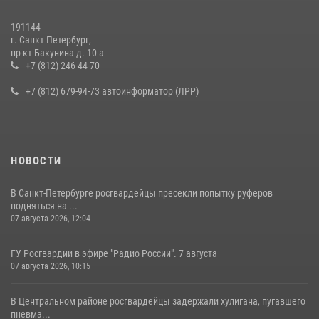
19 июля 2026, 09:24
2
191144
г. Санкт Петербург,
В Ленобласти сотрудники Росгвардии провели встречу с
пр-кт Бакунина д. 10 а
воспитанниками детского клуба «Умные каникулы»
+7 (812) 246-44-70
16 июля 2026, 10:58
2
+7 (812) 679-94-73 автоинформатор (ЛРР)
НОВОСТИ
В Санкт-Петербурге росгвардейцы пресекли попытку руферов
подняться на ...
07 августа 2026, 12:04
ГУ Росгвардии в эфире "Радио России". 7 августа
07 августа 2026, 10:15
В Центральном районе росгвардейцы задержали хулигана, пугавшего
пневма...