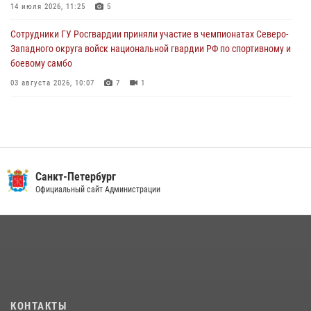
Ленобласти
14 июля 2026, 11:25
5
04 августа 2026, 14:05
Сотрудники ГУ Росгвардии приняли участие в чемпионатах Северо-
Западного округа войск национальной гвардии РФ по спортивному и
боевому самбо
03 августа 2026, 10:07
7
1
В Центральном районе наряд Росгвардии задержал рецидивиста,
ограбившего прохожего
17 июля 2026, 11:35
2
В Красногвардейском районе росгвардейцы задержали хулигана,
Санкт-Петербург
угрожавшего мужчине пневматическим пистолетом
Официальный сайт Администрации
16 июля 2026, 15:25
В Калининском районе сотрудники Росгвардии задержали
правонарушителя, избившего посетителя бара
15 июля 2026, 10:50
Представитель Росгвардии принял участие в работе круглого стола
КОНТАКТЫ
на III Международном петербургском цифровом форуме