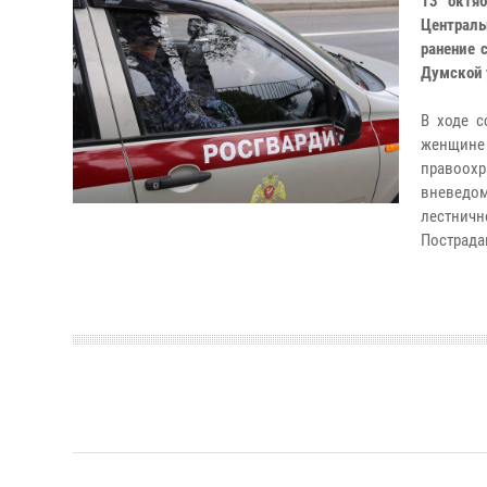
13 октя
Централ
ранение 
Думской 
В ходе с
женщине
правоох
вневедо
лестничн
Пострада