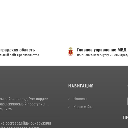
градская область
Главное управление МВД
льный сайт Правительства
по г.Санкт-Петербургу и Ленингра
И
НАВИГАЦИЯ
ом районе наряд Росгвардии
Новости
разыскиваемый преступны...
Карта сайта
26, 12:25
П
кие росгвардейцы обнаружили