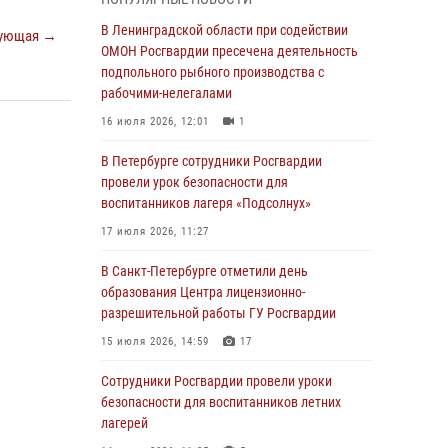
мальчика с нарушением слуха и помогли ему
вернуться домой
В Ленинградской области при содействии
ующая →
ОМОН Росгвардии пресечена деятельность
03 августа 2026, 11:51
подпольного рыбного производства с
В Санкт-Петербурге при содействии СОБР
рабочими-нелегалами
Росгвардии задержаны подозреваемые в
16 июля 2026, 12:01
1
мошеннических действиях
В Петербурге сотрудники Росгвардии
03 августа 2026, 10:15
1
провели урок безопасности для
Сотрудники ГУ Росгвардии приняли участие в
воспитанников лагеря «Подсолнух»
чемпионатах Северо-Западного округа войск
17 июля 2026, 11:27
национальной гвардии РФ по спортивному и
боевому самбо
В Санкт-Петербурге отметили день
образования Центра лицензионно-
03 августа 2026, 10:07
7
1
разрешительной работы ГУ Росгвардии
В Ленобласти сотрудники ОМОН Росгвардии
15 июля 2026, 14:59
17
оказали содействие полиции в проведении
профилактического мероприятия
Сотрудники Росгвардии провели уроки
безопасности для воспитанников летних
03 августа 2026, 09:16
5
лагерей
В Петербурге сотрудники Росгвардии