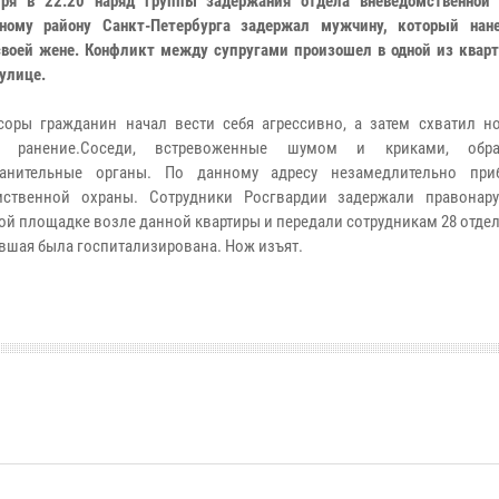
бря в 22:20 наряд группы задержания отдела вневедомственной
ьному району Санкт-Петербурга задержал мужчину, который нан
своей жене. Конфликт между супругами произошел в одной из кварт
улице.
соры гражданин начал вести себя агрессивно, а затем схватил н
 ранение.Соседи, встревоженные шумом и криками, обр
ранительные органы. По данному адресу незамедлительно при
мственной охраны. Сотрудники Росгвардии задержали правонар
ой площадке возле данной квартиры и передали сотрудникам 28 отде
вшая была госпитализирована. Нож изъят.