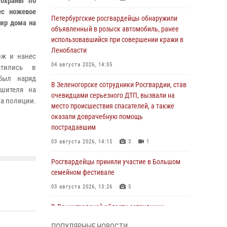
 охраны по
ес ножевое
Петербургские росгвардейцы обнаружили
ир дома на
объявленный в розыск автомобиль, ранее
использовавшийся при совершении кражи в
Ленобласти
ож и нанес
04 августа 2026, 14:05
атились в
был наряд
В Зеленогорске сотрудники Росгвардии, став
ушителя на
очевидцами серьезного ДТП, вызвали на
ла полиции.
место происшествия спасателей, а также
оказали доврачебную помощь
пострадавшим
03 августа 2026, 14:15
3
1
Росгвардейцы приняли участие в Большом
семейном фестивале
03 августа 2026, 13:26
5
В Ленинградской области сотрудники
Росгвардии обнаружили пропавшего
ПОПУЛЯРНЫЕ НОВОСТИ