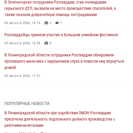
В Зеленогорске сотрудники Росгвардии, став очевидцами
серьезного ДТП, вызвали на место происшествия спасателей, а
также оказали доврачебную помощь пострадавшим
03 августа 2026, 14:15
3
1
Росгвардейцы приняли участие в Большом семейном фестивале
03 августа 2026, 13:26
5
В Ленинградской области сотрудники Росгвардии обнаружили
пропавшего мальчика с нарушением слуха и помогли ему вернуться
домой
03 августа 2026, 11:51
В Санкт-Петербурге при содействии СОБР Росгвардии задержаны
подозреваемые в мошеннических действиях
03 августа 2026, 10:15
1
ПОПУЛЯРНЫЕ НОВОСТИ
В Ленинградской области при содействии ОМОН Росгвардии
Сотрудники ГУ Росгвардии приняли участие в чемпионатах Северо-
пресечена деятельность подпольного рыбного производства с
Западного округа войск национальной гвардии РФ по спортивному и
рабочими-нелегалами
боевому самбо