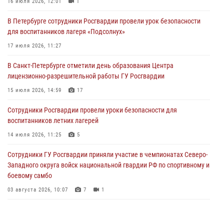
16 июля 2026, 12:01
1
03 августа 2026, 10:07
7
1
В Петербурге сотрудники Росгвардии провели урок безопасности
В Ленобласти сотрудники ОМОН Росгвардии оказали содействие
для воспитанников лагеря «Подсолнух»
полиции в проведении профилактического мероприятия
17 июля 2026, 11:27
03 августа 2026, 09:16
5
В Санкт-Петербурге отметили день образования Центра
В Петербурге сотрудники Росгвардии обеспечили правопорядок в
лицензионно-разрешительной работы ГУ Росгвардии
День Воздушно-десантных войск
15 июля 2026, 14:59
17
02 августа 2026, 19:30
10
Сотрудники Росгвардии провели уроки безопасности для
Сотрудники Росгвардии на Пушкинской улице задержали двух
воспитанников летних лагерей
граждан, подозреваемых в попытке поджога одного из баров в
центре города
14 июля 2026, 11:25
5
02 августа 2026, 11:39
3
Сотрудники ГУ Росгвардии приняли участие в чемпионатах Северо-
Западного округа войск национальной гвардии РФ по спортивному и
боевому самбо
03 августа 2026, 10:07
7
1
В Центральном районе наряд Росгвардии задержал рецидивиста,
ограбившего прохожего