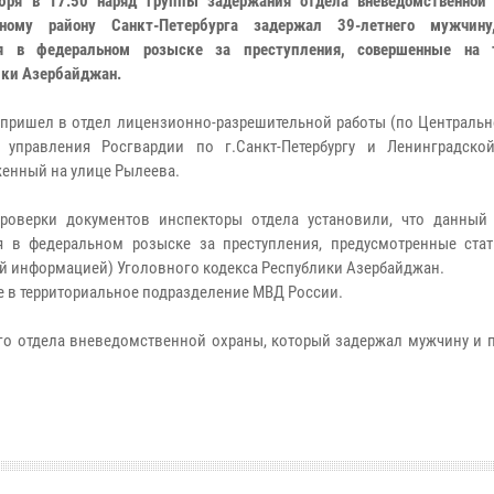
бря в 17:50 наряд группы задержания отдела вневедомственной
ьному району Санкт-Петербурга задержал 39-летнего мужчину
ся в федеральном розыске за преступления, совершенные на 
ки Азербайджан.
пришел в отдел лицензионно-разрешительной работы (по Центральн
 управления Росгвардии по г.Санкт-Петербургу и Ленинградской
енный на улице Рылеева.
роверки документов инспекторы отдела установили, что данный
я в федеральном розыске за преступления, предусмотренные стат
ой информацией) Уголовного кодекса Республики Азербайджан.
е в территориальное подразделение МВД России.
го отдела вневедомственной охраны, который задержал мужчину и п