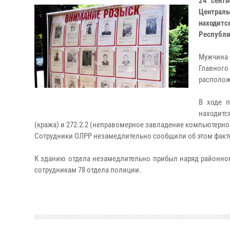
24 сентя
Централ
находит
Республи
Мужчина 
Главного
располож
В ходе п
находитс
(кража) и 272.2.2 (неправомерное завладение компьютерн
Сотрудники ОЛРР незамедлительно сообщили об этом факт
К зданию отдела незамедлительно прибыл наряд районно
сотрудникам 78 отдела полиции.