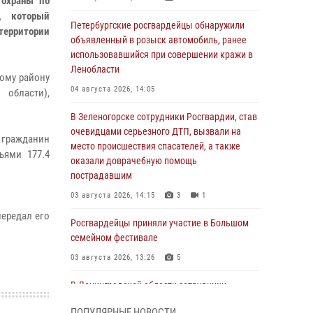
 охраны по
, который
Петербургские росгвардейцы обнаружили
территории
объявленный в розыск автомобиль, ранее
использовавшийся при совершении кражи в
Ленобласти
ому району
04 августа 2026, 14:05
 области),
В Зеленогорске сотрудники Росгвардии, став
очевидцами серьезного ДТП, вызвали на
 гражданин
место происшествия спасателей, а также
ьями 177.4
оказали доврачебную помощь
пострадавшим
03 августа 2026, 14:15
3
1
ередал его
Росгвардейцы приняли участие в Большом
семейном фестивале
03 августа 2026, 13:26
5
В Ленинградской области сотрудники
Росгвардии обнаружили пропавшего
ПОПУЛЯРНЫЕ НОВОСТИ