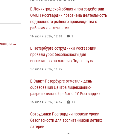
мальчика с нарушением слуха и помогли ему
вернуться домой
В Ленинградской области при содействии
ОМОН Росгвардии пресечена деятельность
03 августа 2026, 11:51
подпольного рыбного производства с
В Санкт-Петербурге при содействии СОБР
рабочими-нелегалами
Росгвардии задержаны подозреваемые в
16 июля 2026, 12:01
1
мошеннических действиях
ующая →
В Петербурге сотрудники Росгвардии
03 августа 2026, 10:15
1
провели урок безопасности для
Сотрудники ГУ Росгвардии приняли участие в
воспитанников лагеря «Подсолнух»
чемпионатах Северо-Западного округа войск
17 июля 2026, 11:27
национальной гвардии РФ по спортивному и
боевому самбо
В Санкт-Петербурге отметили день
образования Центра лицензионно-
03 августа 2026, 10:07
7
1
разрешительной работы ГУ Росгвардии
В Ленобласти сотрудники ОМОН Росгвардии
15 июля 2026, 14:59
17
оказали содействие полиции в проведении
профилактического мероприятия
Сотрудники Росгвардии провели уроки
безопасности для воспитанников летних
03 августа 2026, 09:16
5
лагерей
В Петербурге сотрудники Росгвардии