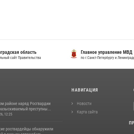
градская область
Главное управление МВД
льный сайт Правительства
по г.Санкт-Петербургу и Ленингра
И
НАВИГАЦИЯ
ом районе наряд Росгвардии
Новости
разыскиваемый преступны...
Карта сайта
26, 12:25
П
кие росгвардейцы обнаружили