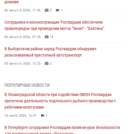
домами
06 августа 2026, 11:36
3
1
Сотрудники и военнослужащие Росгвардии обеспечили
правопорядок при проведении матча "Зенит" - "Балтика"
06 августа 2026, 07:30
10
В Выборгском районе наряд Росгвардии обнаружил
разыскиваемый преступный автотранспорт
05 августа 2026, 12:25
2
Петербургские росгвардейцы обнаружили объявленный в розыск
автомобиль, ранее использовавшийся при совершении кражи в
ПОПУЛЯРНЫЕ НОВОСТИ
Ленобласти
В Ленинградской области при содействии ОМОН Росгвардии
04 августа 2026, 14:05
пресечена деятельность подпольного рыбного производства с
рабочими-нелегалами
В Зеленогорске сотрудники Росгвардии, став очевидцами
серьезного ДТП, вызвали на место происшествия спасателей, а
16 июля 2026, 12:01
1
также оказали доврачебную помощь пострадавшим
В Петербурге сотрудники Росгвардии провели урок безопасности
03 августа 2026, 14:15
3
1
для воспитанников лагеря «Подсолнух»