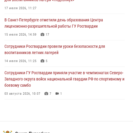
Росгвардейцы приняли участие в Большом семейном фестивале
17 июля 2026, 11:27
03 августа 2026, 13:26
5
В Санкт-Петербурге отметили день образования Центра
лицензионно-разрешительной работы ГУ Росгвардии
В Ленинградской области сотрудники Росгвардии обнаружили
пропавшего мальчика с нарушением слуха и помогли ему вернуться
15 июля 2026, 14:59
17
домой
Сотрудники Росгвардии провели уроки безопасности для
03 августа 2026, 11:51
воспитанников летних лагерей
В Санкт-Петербурге при содействии СОБР Росгвардии задержаны
14 июля 2026, 11:25
5
подозреваемые в мошеннических действиях
Сотрудники ГУ Росгвардии приняли участие в чемпионатах Северо-
03 августа 2026, 10:15
1
Западного округа войск национальной гвардии РФ по спортивному и
боевому самбо
03 августа 2026, 10:07
7
1
В Центральном районе наряд Росгвардии задержал рецидивиста,
ограбившего прохожего
17 июля 2026, 11:35
2
В Красногвардейском районе росгвардейцы задержали хулигана,