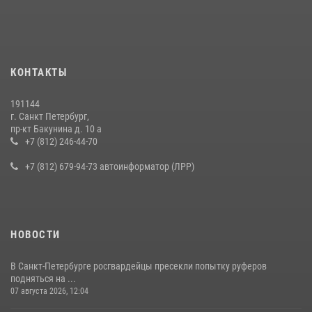
правонарушителя, избившего посетителя бара
15 июля 2026, 10:50
Представитель Росгвардии принял участие в работе круглого стола
КОНТАКТЫ
на III Международном петербургском цифровом форуме
19 июля 2026, 09:24
2
191144
г. Санкт Петербург,
В Ленобласти сотрудники Росгвардии провели встречу с
пр-кт Бакунина д. 10 а
воспитанниками детского клуба «Умные каникулы»
+7 (812) 246-44-70
16 июля 2026, 10:58
2
+7 (812) 679-94-73 автоинформатор (ЛРР)
НОВОСТИ
В Санкт-Петербурге росгвардейцы пресекли попытку руферов
подняться на ...
07 августа 2026, 12:04