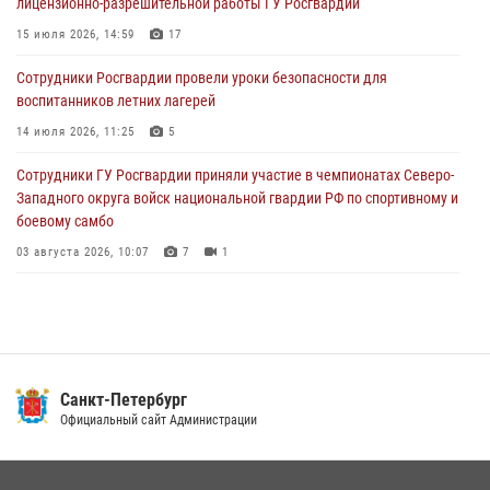
лицензионно-разрешительной работы ГУ Росгвардии
разыскиваемый преступный автотранспорт
15 июля 2026, 14:59
17
05 августа 2026, 12:25
2
Сотрудники Росгвардии провели уроки безопасности для
Петербургские росгвардейцы обнаружили объявленный в розыск
воспитанников летних лагерей
автомобиль, ранее использовавшийся при совершении кражи в
Ленобласти
14 июля 2026, 11:25
5
04 августа 2026, 14:05
Сотрудники ГУ Росгвардии приняли участие в чемпионатах Северо-
Западного округа войск национальной гвардии РФ по спортивному и
боевому самбо
03 августа 2026, 10:07
7
1
В Центральном районе наряд Росгвардии задержал рецидивиста,
ограбившего прохожего
17 июля 2026, 11:35
2
В Красногвардейском районе росгвардейцы задержали хулигана,
Санкт-Петербург
угрожавшего мужчине пневматическим пистолетом
Официальный сайт Администрации
16 июля 2026, 15:25
В Калининском районе сотрудники Росгвардии задержали