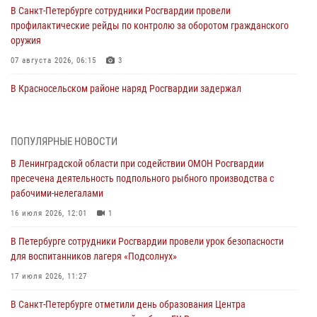
В Санкт-Петербурге сотрудники Росгвардии провели
профилактические рейды по контролю за оборотом гражданского
оружия
07 августа 2026, 06:15
3
В Красносельском районе наряд Росгвардии задержал
правонарушителя, угрожавшего 17-летнему подростку
травматическим оружием
06 августа 2026, 13:39
1
ПОПУЛЯРНЫЕ НОВОСТИ
В Ленинградской области при содействии ОМОН Росгвардии
В Центральном районе росгвардейцы оперативно задержали
пресечена деятельность подпольного рыбного производства с
хулигана, стрелявшего из пускового устройства рядом с жилыми
рабочими-нелегалами
домами
16 июля 2026, 12:01
1
06 августа 2026, 11:36
3
1
В Петербурге сотрудники Росгвардии провели урок безопасности
Сотрудники и военнослужащие Росгвардии обеспечили
для воспитанников лагеря «Подсолнух»
правопорядок при проведении матча "Зенит" - "Балтика"
17 июля 2026, 11:27
06 августа 2026, 07:30
10
В Санкт-Петербурге отметили день образования Центра
В Выборгском районе наряд Росгвардии обнаружил