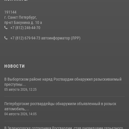
на III Международном петербургском цифровом форуме
19 июля 2026, 09:24
2
191144
г. Санкт Петербург,
В Ленобласти сотрудники Росгвардии провели встречу с
пр-кт Бакунина д. 10 а
воспитанниками детского клуба «Умные каникулы»
+7 (812) 246-44-70
16 июля 2026, 10:58
2
+7 (812) 679-94-73 автоинформатор (ЛРР)
НОВОСТИ
В Выборгском районе наряд Росгвардии обнаружил разыскиваемый
преступны...
05 августа 2026, 12:25
Петербургские росгвардейцы обнаружили объявленный в розыск
автомобиль,...
04 августа 2026, 14:05
В Зеленогорске сотрудники Росгвардии, став очевидцами серьезного