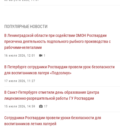
В Санкт-Петербурге при содействии СОБР Росгвардии задержаны
подозреваемые в мошеннических действиях
03 августа 2026, 10:15
1
ПОПУЛЯРНЫЕ НОВОСТИ
В Ленинградской области при содействии ОМОН Росгвардии
Сотрудники ГУ Росгвардии приняли участие в чемпионатах Северо-
пресечена деятельность подпольного рыбного производства с
Западного округа войск национальной гвардии РФ по спортивному и
рабочими-нелегалами
боевому самбо
16 июля 2026, 12:01
1
03 августа 2026, 10:07
7
1
В Петербурге сотрудники Росгвардии провели урок безопасности
В Ленобласти сотрудники ОМОН Росгвардии оказали содействие
для воспитанников лагеря «Подсолнух»
полиции в проведении профилактического мероприятия
17 июля 2026, 11:27
03 августа 2026, 09:16
5
В Санкт-Петербурге отметили день образования Центра
В Петербурге сотрудники Росгвардии обеспечили правопорядок в
лицензионно-разрешительной работы ГУ Росгвардии
День Воздушно-десантных войск
15 июля 2026, 14:59
17
02 августа 2026, 19:30
10
Сотрудники Росгвардии провели уроки безопасности для
Сотрудники Росгвардии на Пушкинской улице задержали двух
воспитанников летних лагерей
граждан, подозреваемых в попытке поджога одного из баров в