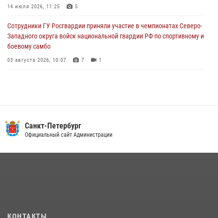
центре города
14 июля 2026, 11:25
5
02 августа 2026, 11:39
3
Сотрудники ГУ Росгвардии приняли участие в чемпионатах Северо-
Западного округа войск национальной гвардии РФ по спортивному и
боевому самбо
03 августа 2026, 10:07
7
1
В Центральном районе наряд Росгвардии задержал рецидивиста,
ограбившего прохожего
17 июля 2026, 11:35
2
В Красногвардейском районе росгвардейцы задержали хулигана,
Санкт-Петербург
угрожавшего мужчине пневматическим пистолетом
Официальный сайт Администрации
16 июля 2026, 15:25
В Калининском районе сотрудники Росгвардии задержали
правонарушителя, избившего посетителя бара
15 июля 2026, 10:50
Представитель Росгвардии принял участие в работе круглого стола
КОНТАКТЫ