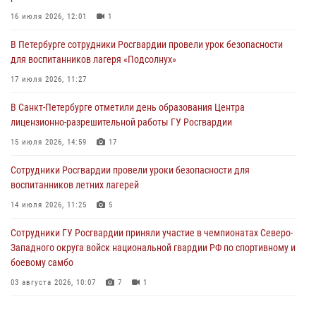
16 июля 2026, 12:01
1
06 августа 2026, 11:36
3
1
В Петербурге сотрудники Росгвардии провели урок безопасности
Сотрудники и военнослужащие Росгвардии обеспечили
для воспитанников лагеря «Подсолнух»
правопорядок при проведении матча "Зенит" - "Балтика"
17 июля 2026, 11:27
06 августа 2026, 07:30
10
В Санкт-Петербурге отметили день образования Центра
В Выборгском районе наряд Росгвардии обнаружил
лицензионно-разрешительной работы ГУ Росгвардии
разыскиваемый преступный автотранспорт
15 июля 2026, 14:59
17
05 августа 2026, 12:25
2
Сотрудники Росгвардии провели уроки безопасности для
Петербургские росгвардейцы обнаружили объявленный в розыск
воспитанников летних лагерей
автомобиль, ранее использовавшийся при совершении кражи в
Ленобласти
14 июля 2026, 11:25
5
04 августа 2026, 14:05
Сотрудники ГУ Росгвардии приняли участие в чемпионатах Северо-
Западного округа войск национальной гвардии РФ по спортивному и
боевому самбо
03 августа 2026, 10:07
7
1
В Центральном районе наряд Росгвардии задержал рецидивиста,