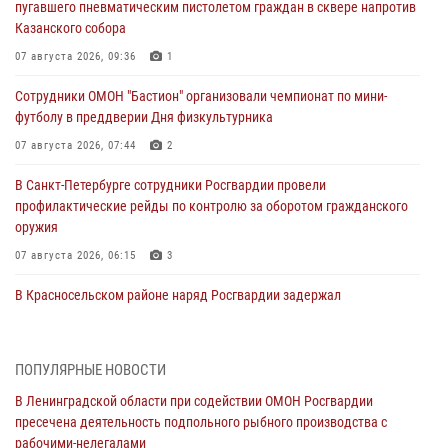
пугавшего пневматическим пистолетом граждан в сквере напротив
Казанского собора
07 августа 2026, 09:36
1
Сотрудники ОМОН "Бастион" организовали чемпионат по мини-
футболу в преддверии Дня физкультурника
07 августа 2026, 07:44
2
В Санкт-Петербурге сотрудники Росгвардии провели
профилактические рейды по контролю за оборотом гражданского
оружия
07 августа 2026, 06:15
3
В Красносельском районе наряд Росгвардии задержал
правонарушителя, угрожавшего 17-летнему подростку
травматическим оружием
06 августа 2026, 13:39
1
ПОПУЛЯРНЫЕ НОВОСТИ
В Ленинградской области при содействии ОМОН Росгвардии
В Центральном районе росгвардейцы оперативно задержали
пресечена деятельность подпольного рыбного производства с
хулигана, стрелявшего из пускового устройства рядом с жилыми
рабочими-нелегалами
домами