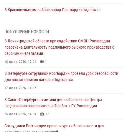
В Красносельском районе наряд Росгвардии задержал
правонарушителя, угрожавшего 17-летнему подростку
травматическим оружием
06 августа 2026, 13:39
1
ПОПУЛЯРНЫЕ НОВОСТИ
В Ленинградской области при содействии ОМОН Росгвардии
В Центральном районе росгвардейцы оперативно задержали
пресечена деятельность подпольного рыбного производства с
хулигана, стрелявшего из пускового устройства рядом с жилыми
рабочими-нелегалами
домами
16 июля 2026, 12:01
1
06 августа 2026, 11:36
3
1
В Петербурге сотрудники Росгвардии провели урок безопасности
Сотрудники и военнослужащие Росгвардии обеспечили
для воспитанников лагеря «Подсолнух»
правопорядок при проведении матча "Зенит" - "Балтика"
17 июля 2026, 11:27
06 августа 2026, 07:30
10
В Санкт-Петербурге отметили день образования Центра
В Выборгском районе наряд Росгвардии обнаружил
лицензионно-разрешительной работы ГУ Росгвардии
разыскиваемый преступный автотранспорт
15 июля 2026, 14:59
17
05 августа 2026, 12:25
2
Сотрудники Росгвардии провели уроки безопасности для
Петербургские росгвардейцы обнаружили объявленный в розыск
воспитанников летних лагерей