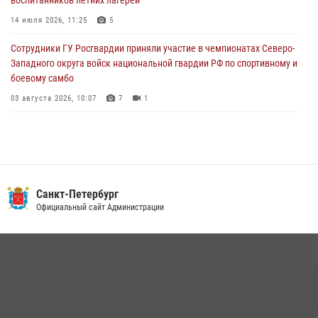
автомобиль, ранее использовавшийся при совершении кражи в
Ленобласти
14 июля 2026, 11:25
5
04 августа 2026, 14:05
Сотрудники ГУ Росгвардии приняли участие в чемпионатах Северо-
Западного округа войск национальной гвардии РФ по спортивному и
боевому самбо
03 августа 2026, 10:07
7
1
В Центральном районе наряд Росгвардии задержал рецидивиста,
ограбившего прохожего
17 июля 2026, 11:35
2
В Красногвардейском районе росгвардейцы задержали хулигана,
Санкт-Петербург
угрожавшего мужчине пневматическим пистолетом
Официальный сайт Администрации
16 июля 2026, 15:25
В Калининском районе сотрудники Росгвардии задержали
правонарушителя, избившего посетителя бара
15 июля 2026, 10:50
Представитель Росгвардии принял участие в работе круглого стола