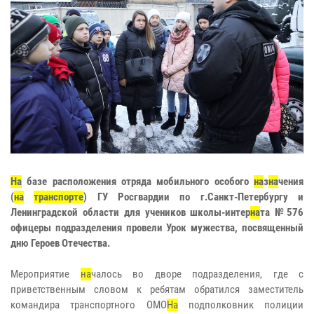
На
базе расположения отряда мобильного особого
на
з
на
чения
(
на
транспорте
) ГУ Росгвардии по г.Санкт-Петербургу и
Ленинградской области для учеников школы-интер
на
та №576
офицеры подразделения провели Урок мужества, посвященный
дню Героев Отечества.
Мероприятие
на
чалось во дворе подразделения, где с
приветственным словом к ребятам обратился заместитель
командира транспортного ОМО
На
подполковник полиции