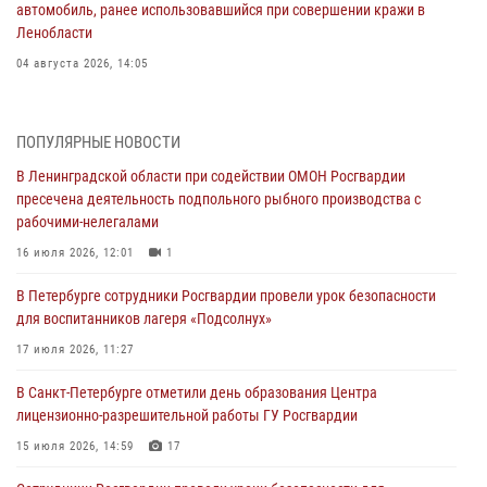
автомобиль, ранее использовавшийся при совершении кражи в
Ленобласти
04 августа 2026, 14:05
В Зеленогорске сотрудники Росгвардии, став очевидцами
серьезного ДТП, вызвали на место происшествия спасателей, а
ПОПУЛЯРНЫЕ НОВОСТИ
также оказали доврачебную помощь пострадавшим
В Ленинградской области при содействии ОМОН Росгвардии
03 августа 2026, 14:15
3
1
пресечена деятельность подпольного рыбного производства с
рабочими-нелегалами
Росгвардейцы приняли участие в Большом семейном фестивале
16 июля 2026, 12:01
1
03 августа 2026, 13:26
5
В Петербурге сотрудники Росгвардии провели урок безопасности
В Ленинградской области сотрудники Росгвардии обнаружили
для воспитанников лагеря «Подсолнух»
пропавшего мальчика с нарушением слуха и помогли ему вернуться
домой
17 июля 2026, 11:27
03 августа 2026, 11:51
В Санкт-Петербурге отметили день образования Центра
лицензионно-разрешительной работы ГУ Росгвардии
В Санкт-Петербурге при содействии СОБР Росгвардии задержаны
подозреваемые в мошеннических действиях
15 июля 2026, 14:59
17
03 августа 2026, 10:15
1