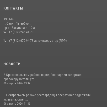
Представитель Росгвардии принял участие в работе круглого стола
КОНТАКТЫ
на III Международном петербургском цифровом форуме
19 июля 2026, 09:24
2
191144
г. Санкт Петербург,
В Ленобласти сотрудники Росгвардии провели встречу с
пр-кт Бакунина д. 10 а
воспитанниками детского клуба «Умные каникулы»
+7 (812) 246-44-70
16 июля 2026, 10:58
2
+7 (812) 679-94-73 автоинформатор (ЛРР)
НОВОСТИ
В Красносельском районе наряд Росгвардии задержал
правонарушителя, угр...
06 августа 2026, 13:39
В Центральном районе росгвардейцы оперативно задержали
хулигана, стрел...
06 августа 2026, 11:36