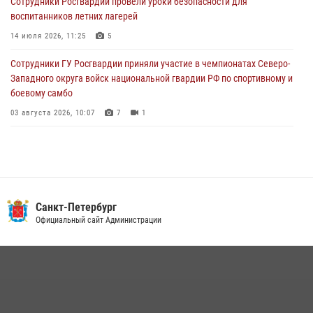
Сотрудники Росгвардии провели уроки безопасности для
воспитанников летних лагерей
Сотрудники ГУ Росгвардии приняли участие в чемпионатах Северо-
Западного округа войск национальной гвардии РФ по спортивному и
14 июля 2026, 11:25
5
боевому самбо
Сотрудники ГУ Росгвардии приняли участие в чемпионатах Северо-
03 августа 2026, 10:07
7
1
Западного округа войск национальной гвардии РФ по спортивному и
боевому самбо
03 августа 2026, 10:07
7
1
В Центральном районе наряд Росгвардии задержал рецидивиста,
ограбившего прохожего
17 июля 2026, 11:35
2
В Красногвардейском районе росгвардейцы задержали хулигана,
Санкт-Петербург
угрожавшего мужчине пневматическим пистолетом
Официальный сайт Администрации
16 июля 2026, 15:25
В Калининском районе сотрудники Росгвардии задержали
правонарушителя, избившего посетителя бара
15 июля 2026, 10:50