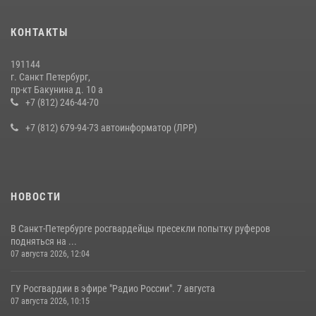
Представитель Росгвардии принял участие в работе круглого стола
КОНТАКТЫ
на III Международном петербургском цифровом форуме
19 июля 2026, 09:24
2
191144
г. Санкт Петербург,
В Ленобласти сотрудники Росгвардии провели встречу с
пр-кт Бакунина д. 10 а
воспитанниками детского клуба «Умные каникулы»
+7 (812) 246-44-70
16 июля 2026, 10:58
2
+7 (812) 679-94-73 автоинформатор (ЛРР)
НОВОСТИ
В Санкт-Петербурге росгвардейцы пресекли попытку руферов
подняться на ...
07 августа 2026, 12:04
ГУ Росгвардии в эфире "Радио России". 7 августа
07 августа 2026, 10:15