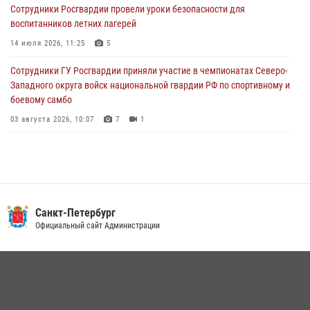
Сотрудники Росгвардии провели уроки безопасности для
Петербургские росгвардейцы обнаружили объявленный в розыск
воспитанников летних лагерей
автомобиль, ранее использовавшийся при совершении кражи в
Ленобласти
14 июля 2026, 11:25
5
04 августа 2026, 14:05
Сотрудники ГУ Росгвардии приняли участие в чемпионатах Северо-
Западного округа войск национальной гвардии РФ по спортивному и
боевому самбо
03 августа 2026, 10:07
7
1
В Центральном районе наряд Росгвардии задержал рецидивиста,
ограбившего прохожего
17 июля 2026, 11:35
2
В Красногвардейском районе росгвардейцы задержали хулигана,
Санкт-Петербург
угрожавшего мужчине пневматическим пистолетом
Официальный сайт Администрации
16 июля 2026, 15:25
В Калининском районе сотрудники Росгвардии задержали
правонарушителя, избившего посетителя бара
15 июля 2026, 10:50