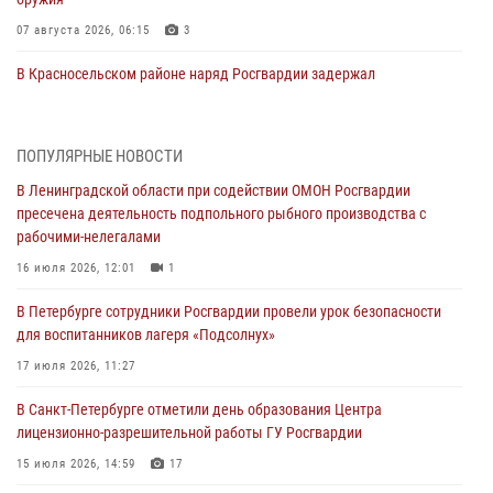
07 августа 2026, 06:15
3
В Красносельском районе наряд Росгвардии задержал
правонарушителя, угрожавшего 17-летнему подростку
травматическим оружием
06 августа 2026, 13:39
1
ПОПУЛЯРНЫЕ НОВОСТИ
В Ленинградской области при содействии ОМОН Росгвардии
В Центральном районе росгвардейцы оперативно задержали
пресечена деятельность подпольного рыбного производства с
хулигана, стрелявшего из пускового устройства рядом с жилыми
рабочими-нелегалами
домами
16 июля 2026, 12:01
1
06 августа 2026, 11:36
3
1
В Петербурге сотрудники Росгвардии провели урок безопасности
Сотрудники и военнослужащие Росгвардии обеспечили
для воспитанников лагеря «Подсолнух»
правопорядок при проведении матча "Зенит" - "Балтика"
17 июля 2026, 11:27
06 августа 2026, 07:30
10
В Санкт-Петербурге отметили день образования Центра
В Выборгском районе наряд Росгвардии обнаружил
лицензионно-разрешительной работы ГУ Росгвардии
разыскиваемый преступный автотранспорт
15 июля 2026, 14:59
17
05 августа 2026, 12:25
2