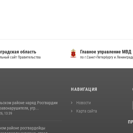
градская область
Главное управление МВД
льный сайт Правительства
по г.Санкт-Петербургу и Ленингра
И
НАВИГАЦИЯ
льском районе наряд Росгвардии
Новости
авонарушителя, угр...
Карта сайта
26, 13:39
П
ном районе росгвардейцы