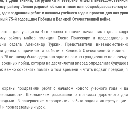
ря, в День знаний, сотрудники и ветераны отдела вневедомственно
му району Ленинградской области посетили общеобразовательну
 где поздравили ребят с началом учебного года и провели для них уро
ный 75-й годовщине Победы в Великой Отечественной войне.
ества для учащихся 4-го класса провели начальник отдела кад
ому району майор полиции Елена Присекару и председатель в
ации отдела Александр Туркин. Представители вневедомствен
ли детям о причинах и событиях Великой Отечественной войны.
что 75 лет назад была одержана одна из самых грандиозных по своему
 военных побед, которая на десятилетия вперед определила будущее 
ак важно сохранять память о том времени и чтить подвиг предков,
й охраны поздравили ребят с началом нового учебного года и д
безопасности. Школьникам рассказали о правилах дорожного дв
людьми. В завершение мероприятия ребята задали интересующие
 и познавательный урок.