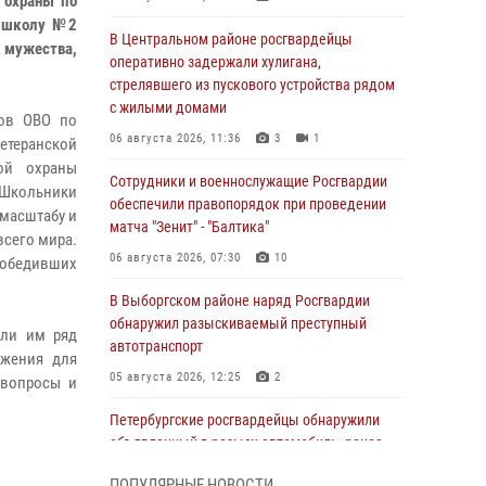
й охраны по
ю школу №2
В Центральном районе росгвардейцы
к мужества,
оперативно задержали хулигана,
стрелявшего из пускового устройства рядом
с жилыми домами
ров ОВО по
06 августа 2026, 11:36
3
1
етеранской
ной охраны
Сотрудники и военнослужащие Росгвардии
 Школьники
обеспечили правопорядок при проведении
 масштабу и
матча "Зенит" - "Балтика"
всего мира.
06 августа 2026, 07:30
10
 победивших
В Выборгском районе наряд Росгвардии
обнаружил разыскиваемый преступный
али им ряд
автотранспорт
ижения для
05 августа 2026, 12:25
2
 вопросы и
Петербургские росгвардейцы обнаружили
объявленный в розыск автомобиль, ранее
использовавшийся при совершении кражи в
ПОПУЛЯРНЫЕ НОВОСТИ