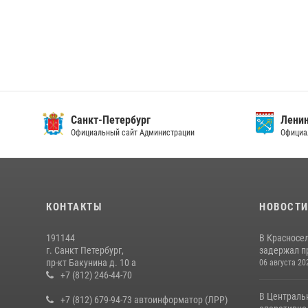
Санкт-Петербург
Ленин
Официальный сайт Администрации
Официа
КОНТАКТЫ
НОВОСТ
191144
В Красносе
г. Санкт Петербург,
задержал пр
пр-кт Бакунина д. 10 а
06 августа 20
+7 (812) 246-44-70
В Централь
+7 (812) 679-94-73 автоинформатор (ЛРР)