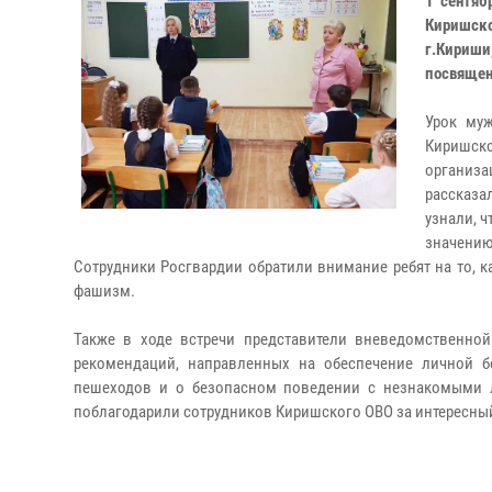
1 сентяб
Киришско
г.Кириши,
посвящен
Урок муж
Киришск
организ
рассказа
узнали, 
значению
Сотрудники Росгвардии обратили внимание ребят на то, к
фашизм.
Также в ходе встречи представители вневедомственно
рекомендаций, направленных на обеспечение личной 
пешеходов и о безопасном поведении с незнакомыми 
поблагодарили сотрудников Киришского ОВО за интересный