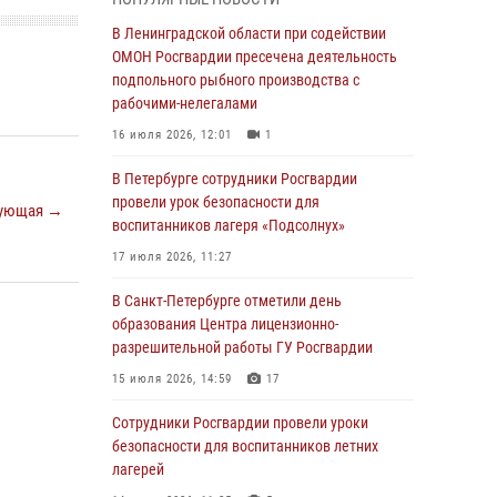
Ленобласти
В Ленинградской области при содействии
04 августа 2026, 14:05
ОМОН Росгвардии пресечена деятельность
В Зеленогорске сотрудники Росгвардии, став
подпольного рыбного производства с
очевидцами серьезного ДТП, вызвали на
рабочими-нелегалами
место происшествия спасателей, а также
16 июля 2026, 12:01
1
оказали доврачебную помощь
пострадавшим
В Петербурге сотрудники Росгвардии
провели урок безопасности для
03 августа 2026, 14:15
3
1
ующая →
воспитанников лагеря «Подсолнух»
Росгвардейцы приняли участие в Большом
17 июля 2026, 11:27
семейном фестивале
В Санкт-Петербурге отметили день
03 августа 2026, 13:26
5
образования Центра лицензионно-
В Ленинградской области сотрудники
разрешительной работы ГУ Росгвардии
Росгвардии обнаружили пропавшего
15 июля 2026, 14:59
17
мальчика с нарушением слуха и помогли ему
вернуться домой
Сотрудники Росгвардии провели уроки
безопасности для воспитанников летних
03 августа 2026, 11:51
лагерей
В Санкт-Петербурге при содействии СОБР