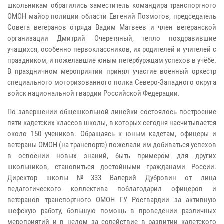
школьникам обратились заместитель командира транспортного
ОМОН майор полиции области Евгений Позмогов, председатель
Совета ветеранов отряда Вадим Матвеев и член ветеранской
организации Дмитрий Очеретяный, тепло поздравившие
учащихся, особенно первоклассников, их родителей и учителей с
праздником, и пожелавшие юным петербуржцам успехов в учёбе.
В праздничном мероприятии принял участие военный оркестр
специального моторизованного полка Северо-Западного округа
войск национальной гвардии Российской Федерации.
По завершении общешкольной линейки состоялось построение
пяти кадетских классов школы, в которых сегодня насчитывается
около 150 учеников. Обращаясь к юным кадетам, офицеры и
ветераны ОМОН (на транспорте) пожелали им добиваться успехов
в освоении новых знаний, быть примером для других
школьников, становиться достойными гражданами России.
Директор школы №333 Валерий Дубровин от лица
педагогического коллектива поблагодарил офицеров и
ветеранов транспортного ОМОН ГУ Росгвардии за активную
шефскую работу, большую помощь в проведении различных
мероприятий и в целом за содействие в развитии кадетского