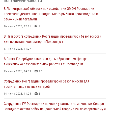
ПОПУЛЯРНЫЕ НОВОСТИ
также оказали доврачебную помощь пострадавшим
В Ленинградской области при содействии ОМОН Росгвардии
03 августа 2026, 14:15
3
1
пресечена деятельность подпольного рыбного производства с
рабочими-нелегалами
Росгвардейцы приняли участие в Большом семейном фестивале
16 июля 2026, 12:01
1
03 августа 2026, 13:26
5
В Петербурге сотрудники Росгвардии провели урок безопасности
В Ленинградской области сотрудники Росгвардии обнаружили
для воспитанников лагеря «Подсолнух»
пропавшего мальчика с нарушением слуха и помогли ему вернуться
домой
17 июля 2026, 11:27
03 августа 2026, 11:51
В Санкт-Петербурге отметили день образования Центра
лицензионно-разрешительной работы ГУ Росгвардии
В Санкт-Петербурге при содействии СОБР Росгвардии задержаны
подозреваемые в мошеннических действиях
15 июля 2026, 14:59
17
03 августа 2026, 10:15
1
Сотрудники Росгвардии провели уроки безопасности для
воспитанников летних лагерей
Сотрудники ГУ Росгвардии приняли участие в чемпионатах Северо-
Западного округа войск национальной гвардии РФ по спортивному и
14 июля 2026, 11:25
5
боевому самбо
Сотрудники ГУ Росгвардии приняли участие в чемпионатах Северо-
03 августа 2026, 10:07
7
1
Западного округа войск национальной гвардии РФ по спортивному и