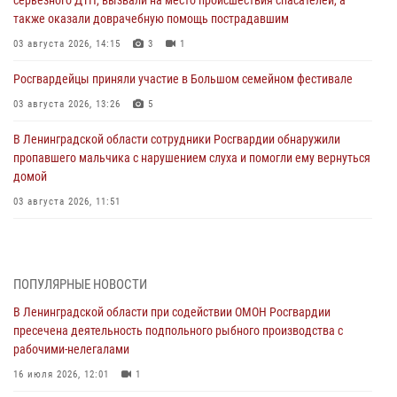
серьезного ДТП, вызвали на место происшествия спасателей, а
также оказали доврачебную помощь пострадавшим
03 августа 2026, 14:15
3
1
Росгвардейцы приняли участие в Большом семейном фестивале
03 августа 2026, 13:26
5
В Ленинградской области сотрудники Росгвардии обнаружили
пропавшего мальчика с нарушением слуха и помогли ему вернуться
домой
03 августа 2026, 11:51
В Санкт-Петербурге при содействии СОБР Росгвардии задержаны
подозреваемые в мошеннических действиях
03 августа 2026, 10:15
1
ПОПУЛЯРНЫЕ НОВОСТИ
В Ленинградской области при содействии ОМОН Росгвардии
Сотрудники ГУ Росгвардии приняли участие в чемпионатах Северо-
пресечена деятельность подпольного рыбного производства с
Западного округа войск национальной гвардии РФ по спортивному и
рабочими-нелегалами
боевому самбо
16 июля 2026, 12:01
1
03 августа 2026, 10:07
7
1