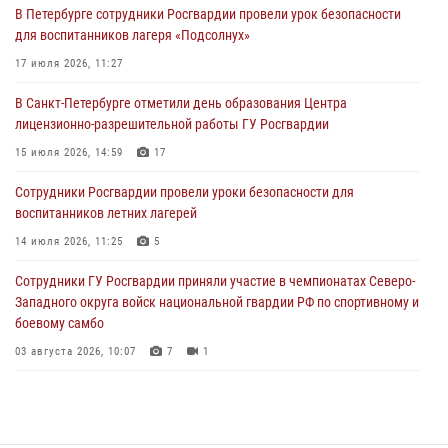
В Петербурге сотрудники Росгвардии провели урок безопасности
В Ленобласти сотрудники ОМОН Росгвардии оказали содействие
для воспитанников лагеря «Подсолнух»
полиции в проведении профилактического мероприятия
17 июля 2026, 11:27
03 августа 2026, 09:16
5
В Санкт-Петербурге отметили день образования Центра
В Петербурге сотрудники Росгвардии обеспечили правопорядок в
лицензионно-разрешительной работы ГУ Росгвардии
День Воздушно-десантных войск
15 июля 2026, 14:59
17
02 августа 2026, 19:30
10
Сотрудники Росгвардии провели уроки безопасности для
Сотрудники Росгвардии на Пушкинской улице задержали двух
воспитанников летних лагерей
граждан, подозреваемых в попытке поджога одного из баров в
центре города
14 июля 2026, 11:25
5
02 августа 2026, 11:39
3
Сотрудники ГУ Росгвардии приняли участие в чемпионатах Северо-
Западного округа войск национальной гвардии РФ по спортивному и
боевому самбо
03 августа 2026, 10:07
7
1
В Центральном районе наряд Росгвардии задержал рецидивиста,
ограбившего прохожего
17 июля 2026, 11:35
2