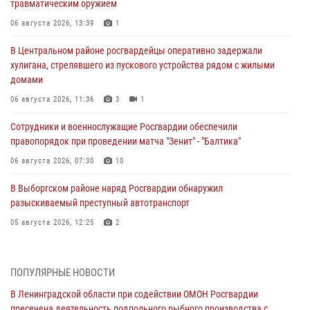
травматическим оружием
06 августа 2026, 13:39
1
В Центральном районе росгвардейцы оперативно задержали
хулигана, стрелявшего из пускового устройства рядом с жилыми
домами
06 августа 2026, 11:36
3
1
Сотрудники и военнослужащие Росгвардии обеспечили
правопорядок при проведении матча "Зенит" - "Балтика"
06 августа 2026, 07:30
10
В Выборгском районе наряд Росгвардии обнаружил
разыскиваемый преступный автотранспорт
05 августа 2026, 12:25
2
Петербургские росгвардейцы обнаружили объявленный в розыск
автомобиль, ранее использовавшийся при совершении кражи в
ПОПУЛЯРНЫЕ НОВОСТИ
Ленобласти
В Ленинградской области при содействии ОМОН Росгвардии
04 августа 2026, 14:05
пресечена деятельность подпольного рыбного производства с