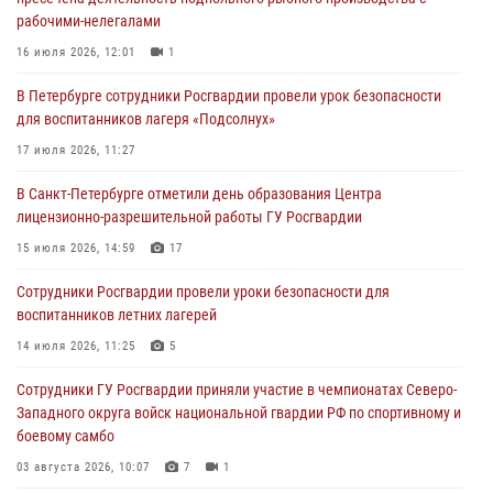
рабочими-нелегалами
В Зеленогорске сотрудники Росгвардии, став очевидцами
серьезного ДТП, вызвали на место происшествия спасателей, а
16 июля 2026, 12:01
1
также оказали доврачебную помощь пострадавшим
В Петербурге сотрудники Росгвардии провели урок безопасности
03 августа 2026, 14:15
3
1
для воспитанников лагеря «Подсолнух»
Росгвардейцы приняли участие в Большом семейном фестивале
17 июля 2026, 11:27
03 августа 2026, 13:26
5
В Санкт-Петербурге отметили день образования Центра
лицензионно-разрешительной работы ГУ Росгвардии
В Ленинградской области сотрудники Росгвардии обнаружили
пропавшего мальчика с нарушением слуха и помогли ему вернуться
15 июля 2026, 14:59
17
домой
Сотрудники Росгвардии провели уроки безопасности для
03 августа 2026, 11:51
воспитанников летних лагерей
В Санкт-Петербурге при содействии СОБР Росгвардии задержаны
14 июля 2026, 11:25
5
подозреваемые в мошеннических действиях
Сотрудники ГУ Росгвардии приняли участие в чемпионатах Северо-
03 августа 2026, 10:15
1
Западного округа войск национальной гвардии РФ по спортивному и
боевому самбо
03 августа 2026, 10:07
7
1