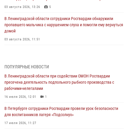
03 августа 2026, 13:26
5
В Ленинградской области сотрудники Росгвардии обнаружили
пропавшего мальчика с нарушением слуха и помогли ему вернуться
домой
03 августа 2026, 11:51
В Санкт-Петербурге при содействии СОБР Росгвардии задержаны
подозреваемые в мошеннических действиях
03 августа 2026, 10:15
1
ПОПУЛЯРНЫЕ НОВОСТИ
В Ленинградской области при содействии ОМОН Росгвардии
Сотрудники ГУ Росгвардии приняли участие в чемпионатах Северо-
пресечена деятельность подпольного рыбного производства с
Западного округа войск национальной гвардии РФ по спортивному и
рабочими-нелегалами
боевому самбо
16 июля 2026, 12:01
1
03 августа 2026, 10:07
7
1
В Петербурге сотрудники Росгвардии провели урок безопасности
В Ленобласти сотрудники ОМОН Росгвардии оказали содействие
для воспитанников лагеря «Подсолнух»
полиции в проведении профилактического мероприятия
17 июля 2026, 11:27
03 августа 2026, 09:16
5