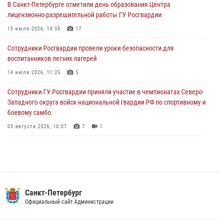
В Санкт-Петербурге отметили день образования Центра
В Петербурге сотрудники Росгвардии обеспечили правопорядок в
лицензионно-разрешительной работы ГУ Росгвардии
День Воздушно-десантных войск
15 июля 2026, 14:59
17
02 августа 2026, 19:30
10
Сотрудники Росгвардии провели уроки безопасности для
Сотрудники Росгвардии на Пушкинской улице задержали двух
воспитанников летних лагерей
граждан, подозреваемых в попытке поджога одного из баров в
центре города
14 июля 2026, 11:25
5
02 августа 2026, 11:39
3
Сотрудники ГУ Росгвардии приняли участие в чемпионатах Северо-
Западного округа войск национальной гвардии РФ по спортивному и
боевому самбо
03 августа 2026, 10:07
7
1
В Центральном районе наряд Росгвардии задержал рецидивиста,
ограбившего прохожего
17 июля 2026, 11:35
2
В Красногвардейском районе росгвардейцы задержали хулигана,
Санкт-Петербург
угрожавшего мужчине пневматическим пистолетом
Официальный сайт Администрации
16 июля 2026, 15:25