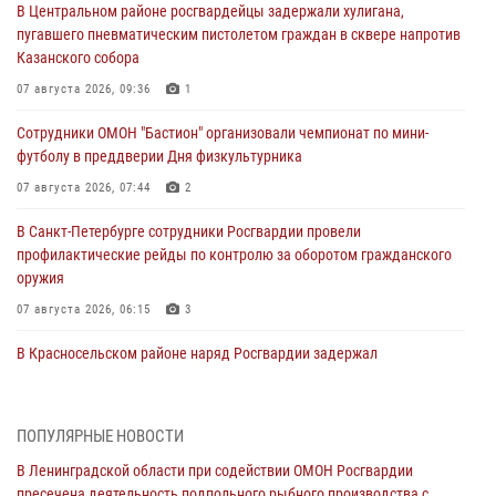
В Центральном районе росгвардейцы задержали хулигана,
пугавшего пневматическим пистолетом граждан в сквере напротив
Казанского собора
07 августа 2026, 09:36
1
Сотрудники ОМОН "Бастион" организовали чемпионат по мини-
футболу в преддверии Дня физкультурника
07 августа 2026, 07:44
2
В Санкт-Петербурге сотрудники Росгвардии провели
профилактические рейды по контролю за оборотом гражданского
оружия
07 августа 2026, 06:15
3
В Красносельском районе наряд Росгвардии задержал
правонарушителя, угрожавшего 17-летнему подростку
травматическим оружием
06 августа 2026, 13:39
1
ПОПУЛЯРНЫЕ НОВОСТИ
В Ленинградской области при содействии ОМОН Росгвардии
В Центральном районе росгвардейцы оперативно задержали
пресечена деятельность подпольного рыбного производства с