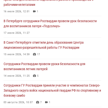
хулигана, стрелявшего из пускового устройства рядом с жилыми
рабочими-нелегалами
домами
16 июля 2026, 12:01
1
06 августа 2026, 11:36
3
1
В Петербурге сотрудники Росгвардии провели урок безопасности
Сотрудники и военнослужащие Росгвардии обеспечили
для воспитанников лагеря «Подсолнух»
правопорядок при проведении матча "Зенит" - "Балтика"
17 июля 2026, 11:27
06 августа 2026, 07:30
10
В Санкт-Петербурге отметили день образования Центра
В Выборгском районе наряд Росгвардии обнаружил
лицензионно-разрешительной работы ГУ Росгвардии
разыскиваемый преступный автотранспорт
15 июля 2026, 14:59
17
05 августа 2026, 12:25
2
Сотрудники Росгвардии провели уроки безопасности для
Петербургские росгвардейцы обнаружили объявленный в розыск
воспитанников летних лагерей
автомобиль, ранее использовавшийся при совершении кражи в
Ленобласти
14 июля 2026, 11:25
5
04 августа 2026, 14:05
Сотрудники ГУ Росгвардии приняли участие в чемпионатах Северо-
Западного округа войск национальной гвардии РФ по спортивному и
боевому самбо
03 августа 2026, 10:07
7
1