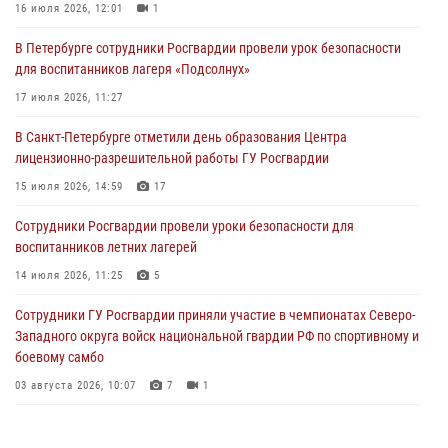
16 июля 2026, 12:01
1
06 августа 2026, 11:36
3
1
В Петербурге сотрудники Росгвардии провели урок безопасности
Сотрудники и военнослужащие Росгвардии обеспечили
для воспитанников лагеря «Подсолнух»
правопорядок при проведении матча "Зенит" - "Балтика"
17 июля 2026, 11:27
06 августа 2026, 07:30
10
В Санкт-Петербурге отметили день образования Центра
В Выборгском районе наряд Росгвардии обнаружил
лицензионно-разрешительной работы ГУ Росгвардии
разыскиваемый преступный автотранспорт
15 июля 2026, 14:59
17
05 августа 2026, 12:25
2
Сотрудники Росгвардии провели уроки безопасности для
Петербургские росгвардейцы обнаружили объявленный в розыск
воспитанников летних лагерей
автомобиль, ранее использовавшийся при совершении кражи в
Ленобласти
14 июля 2026, 11:25
5
04 августа 2026, 14:05
Сотрудники ГУ Росгвардии приняли участие в чемпионатах Северо-
Западного округа войск национальной гвардии РФ по спортивному и
боевому самбо
03 августа 2026, 10:07
7
1
В Центральном районе наряд Росгвардии задержал рецидивиста,
ограбившего прохожего