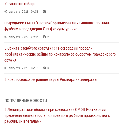
Казанского собора
07 августа 2026, 09:36
1
Сотрудники ОМОН "Бастион" организовали чемпионат по мини-
футболу в преддверии Дня физкультурника
07 августа 2026, 07:44
2
В Санкт-Петербурге сотрудники Росгвардии провели
профилактические рейды по контролю за оборотом гражданского
оружия
07 августа 2026, 06:15
3
В Красносельском районе наряд Росгвардии задержал
правонарушителя, угрожавшего 17-летнему подростку
травматическим оружием
06 августа 2026, 13:39
1
ПОПУЛЯРНЫЕ НОВОСТИ
В Ленинградской области при содействии ОМОН Росгвардии
В Центральном районе росгвардейцы оперативно задержали
пресечена деятельность подпольного рыбного производства с
хулигана, стрелявшего из пускового устройства рядом с жилыми
рабочими-нелегалами
домами