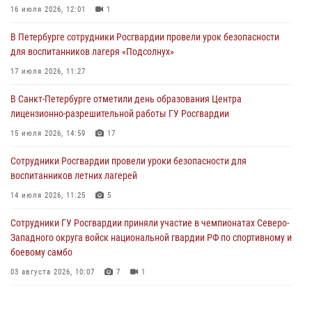
16 июля 2026, 12:01
1
06 августа 2026, 11:36
3
1
В Петербурге сотрудники Росгвардии провели урок безопасности
Сотрудники и военнослужащие Росгвардии обеспечили
для воспитанников лагеря «Подсолнух»
правопорядок при проведении матча "Зенит" - "Балтика"
17 июля 2026, 11:27
06 августа 2026, 07:30
10
В Санкт-Петербурге отметили день образования Центра
В Выборгском районе наряд Росгвардии обнаружил
лицензионно-разрешительной работы ГУ Росгвардии
разыскиваемый преступный автотранспорт
15 июля 2026, 14:59
17
05 августа 2026, 12:25
2
Сотрудники Росгвардии провели уроки безопасности для
Петербургские росгвардейцы обнаружили объявленный в розыск
воспитанников летних лагерей
автомобиль, ранее использовавшийся при совершении кражи в
Ленобласти
14 июля 2026, 11:25
5
04 августа 2026, 14:05
Сотрудники ГУ Росгвардии приняли участие в чемпионатах Северо-
Западного округа войск национальной гвардии РФ по спортивному и
боевому самбо
03 августа 2026, 10:07
7
1
В Центральном районе наряд Росгвардии задержал рецидивиста,