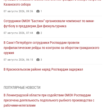
Казанского собора
07 августа 2026, 09:36
1
Сотрудники ОМОН "Бастион" организовали чемпионат по мини-
футболу в преддверии Дня физкультурника
07 августа 2026, 07:44
2
В Санкт-Петербурге сотрудники Росгвардии провели
профилактические рейды по контролю за оборотом гражданского
оружия
07 августа 2026, 06:15
3
В Красносельском районе наряд Росгвардии задержал
правонарушителя, угрожавшего 17-летнему подростку
травматическим оружием
06 августа 2026, 13:39
1
ПОПУЛЯРНЫЕ НОВОСТИ
В Ленинградской области при содействии ОМОН Росгвардии
В Центральном районе росгвардейцы оперативно задержали
пресечена деятельность подпольного рыбного производства с
хулигана, стрелявшего из пускового устройства рядом с жилыми
рабочими-нелегалами
домами