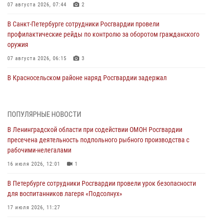
07 августа 2026, 07:44
2
В Санкт-Петербурге сотрудники Росгвардии провели
профилактические рейды по контролю за оборотом гражданского
оружия
07 августа 2026, 06:15
3
В Красносельском районе наряд Росгвардии задержал
правонарушителя, угрожавшего 17-летнему подростку
травматическим оружием
06 августа 2026, 13:39
1
ПОПУЛЯРНЫЕ НОВОСТИ
В Ленинградской области при содействии ОМОН Росгвардии
В Центральном районе росгвардейцы оперативно задержали
пресечена деятельность подпольного рыбного производства с
хулигана, стрелявшего из пускового устройства рядом с жилыми
рабочими-нелегалами
домами
16 июля 2026, 12:01
1
06 августа 2026, 11:36
3
1
В Петербурге сотрудники Росгвардии провели урок безопасности
Сотрудники и военнослужащие Росгвардии обеспечили
для воспитанников лагеря «Подсолнух»
правопорядок при проведении матча "Зенит" - "Балтика"
17 июля 2026, 11:27
06 августа 2026, 07:30
10