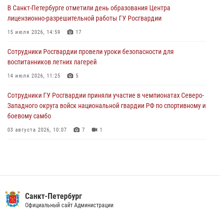
В Санкт-Петербурге отметили день образования Центра
В Выборгском районе наряд Росгвардии обнаружил
лицензионно-разрешительной работы ГУ Росгвардии
разыскиваемый преступный автотранспорт
15 июля 2026, 14:59
17
05 августа 2026, 12:25
2
Сотрудники Росгвардии провели уроки безопасности для
Петербургские росгвардейцы обнаружили объявленный в розыск
воспитанников летних лагерей
автомобиль, ранее использовавшийся при совершении кражи в
Ленобласти
14 июля 2026, 11:25
5
04 августа 2026, 14:05
Сотрудники ГУ Росгвардии приняли участие в чемпионатах Северо-
Западного округа войск национальной гвардии РФ по спортивному и
боевому самбо
03 августа 2026, 10:07
7
1
В Центральном районе наряд Росгвардии задержал рецидивиста,
ограбившего прохожего
17 июля 2026, 11:35
2
В Красногвардейском районе росгвардейцы задержали хулигана,
Санкт-Петербург
угрожавшего мужчине пневматическим пистолетом
Официальный сайт Администрации
16 июля 2026, 15:25