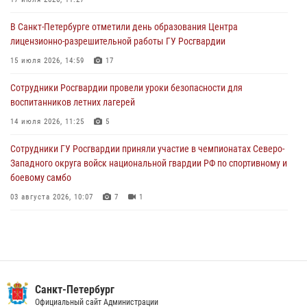
06 августа 2026, 07:30
10
В Санкт-Петербурге отметили день образования Центра
В Выборгском районе наряд Росгвардии обнаружил
лицензионно-разрешительной работы ГУ Росгвардии
разыскиваемый преступный автотранспорт
15 июля 2026, 14:59
17
05 августа 2026, 12:25
2
Сотрудники Росгвардии провели уроки безопасности для
Петербургские росгвардейцы обнаружили объявленный в розыск
воспитанников летних лагерей
автомобиль, ранее использовавшийся при совершении кражи в
Ленобласти
14 июля 2026, 11:25
5
04 августа 2026, 14:05
Сотрудники ГУ Росгвардии приняли участие в чемпионатах Северо-
Западного округа войск национальной гвардии РФ по спортивному и
боевому самбо
03 августа 2026, 10:07
7
1
В Центральном районе наряд Росгвардии задержал рецидивиста,
ограбившего прохожего
17 июля 2026, 11:35
2
В Красногвардейском районе росгвардейцы задержали хулигана,
Санкт-Петербург
угрожавшего мужчине пневматическим пистолетом
Официальный сайт Администрации