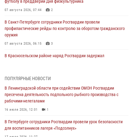
футболу в преддверии Дня физкультурника
07 августа 2026, 07:44
2
В Санкт-Петербурге сотрудники Росгвардии провели
профилактические рейды по контролю за оборотом гражданского
оружия
07 августа 2026, 06:15
3
В Красносельском районе наряд Росгвардии задержал
правонарушителя, угрожавшего 17-летнему подростку
травматическим оружием
06 августа 2026, 13:39
1
ПОПУЛЯРНЫЕ НОВОСТИ
В Ленинградской области при содействии ОМОН Росгвардии
В Центральном районе росгвардейцы оперативно задержали
пресечена деятельность подпольного рыбного производства с
хулигана, стрелявшего из пускового устройства рядом с жилыми
рабочими-нелегалами
домами
16 июля 2026, 12:01
1
06 августа 2026, 11:36
3
1
В Петербурге сотрудники Росгвардии провели урок безопасности
Сотрудники и военнослужащие Росгвардии обеспечили
для воспитанников лагеря «Подсолнух»
правопорядок при проведении матча "Зенит" - "Балтика"
17 июля 2026, 11:27