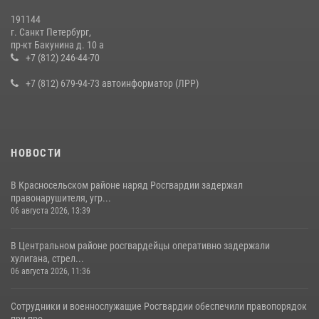
19 июля 2026, 09:24
2
191144
г. Санкт Петербург,
В Ленобласти сотрудники Росгвардии провели встречу с
пр-кт Бакунина д. 10 а
воспитанниками детского клуба «Умные каникулы»
+7 (812) 246-44-70
16 июля 2026, 10:58
2
+7 (812) 679-94-73 автоинформатор (ЛРР)
НОВОСТИ
В Красносельском районе наряд Росгвардии задержал
правонарушителя, угр...
06 августа 2026, 13:39
В Центральном районе росгвардейцы оперативно задержали
хулигана, стрел...
06 августа 2026, 11:36
Сотрудники и военнослужащие Росгвардии обеспечили правопорядок
при про...