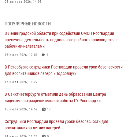
04 августа 2026, 14:05
В Зеленогорске сотрудники Росгвардии, став очевидцами
серьезного ДТП, вызвали на место происшествия спасателей, а
ПОПУЛЯРНЫЕ НОВОСТИ
также оказали доврачебную помощь пострадавшим
В Ленинградской области при содействии ОМОН Росгвардии
03 августа 2026, 14:15
3
1
пресечена деятельность подпольного рыбного производства с
рабочими-нелегалами
Росгвардейцы приняли участие в Большом семейном фестивале
16 июля 2026, 12:01
1
03 августа 2026, 13:26
5
В Петербурге сотрудники Росгвардии провели урок безопасности
В Ленинградской области сотрудники Росгвардии обнаружили
для воспитанников лагеря «Подсолнух»
пропавшего мальчика с нарушением слуха и помогли ему вернуться
домой
17 июля 2026, 11:27
03 августа 2026, 11:51
В Санкт-Петербурге отметили день образования Центра
лицензионно-разрешительной работы ГУ Росгвардии
В Санкт-Петербурге при содействии СОБР Росгвардии задержаны
подозреваемые в мошеннических действиях
15 июля 2026, 14:59
17
03 августа 2026, 10:15
1
Сотрудники Росгвардии провели уроки безопасности для
воспитанников летних лагерей
Сотрудники ГУ Росгвардии приняли участие в чемпионатах Северо-
Западного округа войск национальной гвардии РФ по спортивному и
14 июля 2026, 11:25
5