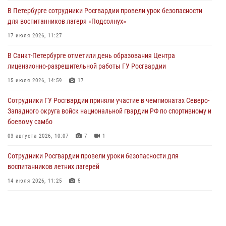
В Петербурге сотрудники Росгвардии провели урок безопасности
Сотрудники и военнослужащие Росгвардии обеспечили
для воспитанников лагеря «Подсолнух»
правопорядок при проведении матча "Зенит" - "Балтика"
17 июля 2026, 11:27
06 августа 2026, 07:30
10
В Санкт-Петербурге отметили день образования Центра
В Выборгском районе наряд Росгвардии обнаружил
лицензионно-разрешительной работы ГУ Росгвардии
разыскиваемый преступный автотранспорт
15 июля 2026, 14:59
17
05 августа 2026, 12:25
2
Сотрудники ГУ Росгвардии приняли участие в чемпионатах Северо-
Петербургские росгвардейцы обнаружили объявленный в розыск
Западного округа войск национальной гвардии РФ по спортивному и
автомобиль, ранее использовавшийся при совершении кражи в
боевому самбо
Ленобласти
03 августа 2026, 10:07
7
1
04 августа 2026, 14:05
Сотрудники Росгвардии провели уроки безопасности для
воспитанников летних лагерей
14 июля 2026, 11:25
5
В Центральном районе наряд Росгвардии задержал рецидивиста,
ограбившего прохожего
17 июля 2026, 11:35
2