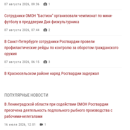
07 августа 2026, 09:36
1
Сотрудники ОМОН "Бастион" организовали чемпионат по мини-
футболу в преддверии Дня физкультурника
07 августа 2026, 07:44
2
В Санкт-Петербурге сотрудники Росгвардии провели
профилактические рейды по контролю за оборотом гражданского
оружия
07 августа 2026, 06:15
3
В Красносельском районе наряд Росгвардии задержал
правонарушителя, угрожавшего 17-летнему подростку
травматическим оружием
06 августа 2026, 13:39
1
ПОПУЛЯРНЫЕ НОВОСТИ
В Ленинградской области при содействии ОМОН Росгвардии
В Центральном районе росгвардейцы оперативно задержали
пресечена деятельность подпольного рыбного производства с
хулигана, стрелявшего из пускового устройства рядом с жилыми
рабочими-нелегалами
домами
16 июля 2026, 12:01
1
06 августа 2026, 11:36
3
1