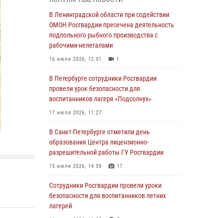
В Красносельском районе наряд Росгвардии
В Ленинградской области при содействии
задержал правонарушителя, угрожавшего 17-
ОМОН Росгвардии пресечена деятельность
летнему подростку травматическим оружием
подпольного рыбного производства с
рабочими-нелегалами
06 августа 2026, 13:39
1
16 июля 2026, 12:01
1
В Центральном районе росгвардейцы
оперативно задержали хулигана,
В Петербурге сотрудники Росгвардии
стрелявшего из пускового устройства рядом
провели урок безопасности для
с жилыми домами
воспитанников лагеря «Подсолнух»
06 августа 2026, 11:36
3
1
17 июля 2026, 11:27
Сотрудники и военнослужащие Росгвардии
В Санкт-Петербурге отметили день
обеспечили правопорядок при проведении
образования Центра лицензионно-
матча "Зенит" - "Балтика"
разрешительной работы ГУ Росгвардии
06 августа 2026, 07:30
10
15 июля 2026, 14:59
17
В Выборгском районе наряд Росгвардии
Сотрудники Росгвардии провели уроки
обнаружил разыскиваемый преступный
безопасности для воспитанников летних
автотранспорт
лагерей