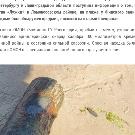
Петербургу и Ленинградской области поступила информация о том, 
тва «Лужки» в Ломоносовском районе, на пляже у Финского залив
ими был обнаружен предмет, похожий на старый боеприпас.
хники ОМОН «Бастион» ГУ Росгвардии, прибыв на место, установил
вавшийся артиллерийский снаряд калибра 100 миллиметров врем
енной войны, в состоянии сильной коррозии.
Опасная находка был
ками ОМОН на специализированный полигон для уничтожения.