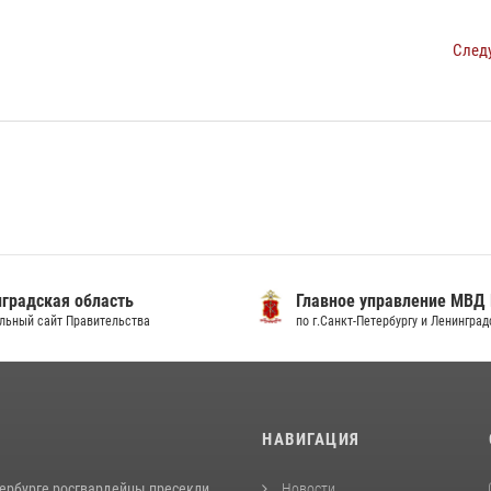
След
градская область
Главное управление МВД
льный сайт Правительства
по г.Санкт-Петербургу и Ленингра
И
НАВИГАЦИЯ
тербурге росгвардейцы пресекли
Новости