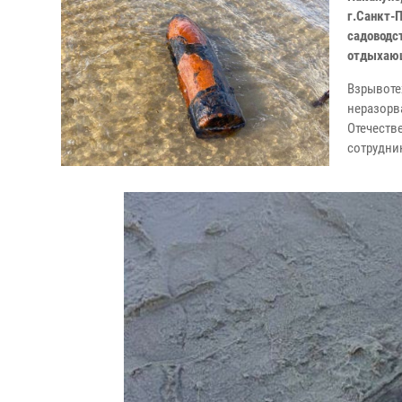
г.Санкт-
садоводс
отдыхающ
Взрывоте
неразор
Отечеств
сотрудни