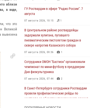
что вблизи
ГУ Росгвардии в эфире "Радио России". 7
а, в воде,
августа
07 августа 2026, 10:15
1
и, что это
ен Великой
В Центральном районе росгвардейцы
а вывезена
задержали хулигана, пугавшего
пневматическим пистолетом граждан в
сквере напротив Казанского собора
07 августа 2026, 09:36
1
Сотрудники ОМОН "Бастион" организовали
чемпионат по мини-футболу в преддверии
Дня физкультурника
07 августа 2026, 07:44
2
В Санкт-Петербурге сотрудники Росгвардии
провели профилактические рейды по
контролю за оборотом гражданского оружия
07 августа 2026, 06:15
3
ПОПУЛЯРНЫЕ НОВОСТИ