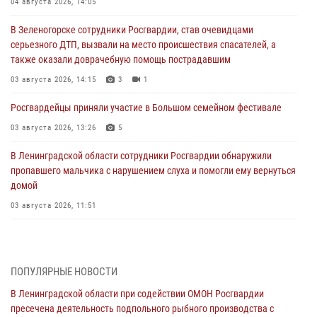
04 августа 2026, 14:05
В Зеленогорске сотрудники Росгвардии, став очевидцами
серьезного ДТП, вызвали на место происшествия спасателей, а
также оказали доврачебную помощь пострадавшим
03 августа 2026, 14:15
3
1
Росгвардейцы приняли участие в Большом семейном фестивале
03 августа 2026, 13:26
5
В Ленинградской области сотрудники Росгвардии обнаружили
пропавшего мальчика с нарушением слуха и помогли ему вернуться
домой
03 августа 2026, 11:51
В Санкт-Петербурге при содействии СОБР Росгвардии задержаны
подозреваемые в мошеннических действиях
03 августа 2026, 10:15
1
ПОПУЛЯРНЫЕ НОВОСТИ
В Ленинградской области при содействии ОМОН Росгвардии
Сотрудники ГУ Росгвардии приняли участие в чемпионатах Северо-
пресечена деятельность подпольного рыбного производства с
Западного округа войск национальной гвардии РФ по спортивному и