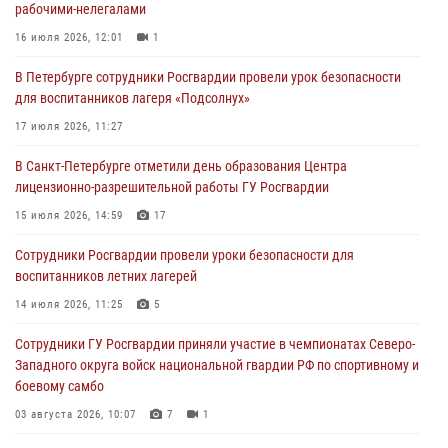
рабочими-нелегалами
боевому самбо
16 июля 2026, 12:01
1
03 августа 2026, 10:07
7
1
В Петербурге сотрудники Росгвардии провели урок безопасности
В Ленобласти сотрудники ОМОН Росгвардии оказали содействие
для воспитанников лагеря «Подсолнух»
полиции в проведении профилактического мероприятия
17 июля 2026, 11:27
03 августа 2026, 09:16
5
В Санкт-Петербурге отметили день образования Центра
В Петербурге сотрудники Росгвардии обеспечили правопорядок в
лицензионно-разрешительной работы ГУ Росгвардии
День Воздушно-десантных войск
15 июля 2026, 14:59
17
02 августа 2026, 19:30
10
Сотрудники Росгвардии провели уроки безопасности для
Сотрудники Росгвардии на Пушкинской улице задержали двух
воспитанников летних лагерей
граждан, подозреваемых в попытке поджога одного из баров в
центре города
14 июля 2026, 11:25
5
02 августа 2026, 11:39
3
Сотрудники ГУ Росгвардии приняли участие в чемпионатах Северо-
Западного округа войск национальной гвардии РФ по спортивному и
боевому самбо
03 августа 2026, 10:07
7
1