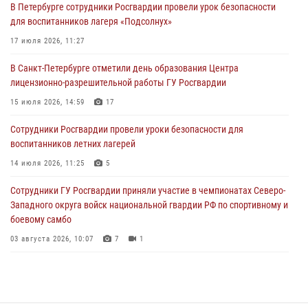
В Петербурге сотрудники Росгвардии провели урок безопасности
Сотрудники и военнослужащие Росгвардии обеспечили
для воспитанников лагеря «Подсолнух»
правопорядок при проведении матча "Зенит" - "Балтика"
17 июля 2026, 11:27
06 августа 2026, 07:30
10
В Санкт-Петербурге отметили день образования Центра
В Выборгском районе наряд Росгвардии обнаружил
лицензионно-разрешительной работы ГУ Росгвардии
разыскиваемый преступный автотранспорт
15 июля 2026, 14:59
17
05 августа 2026, 12:25
2
Сотрудники Росгвардии провели уроки безопасности для
Петербургские росгвардейцы обнаружили объявленный в розыск
воспитанников летних лагерей
автомобиль, ранее использовавшийся при совершении кражи в
Ленобласти
14 июля 2026, 11:25
5
04 августа 2026, 14:05
Сотрудники ГУ Росгвардии приняли участие в чемпионатах Северо-
Западного округа войск национальной гвардии РФ по спортивному и
боевому самбо
03 августа 2026, 10:07
7
1
В Центральном районе наряд Росгвардии задержал рецидивиста,
ограбившего прохожего
17 июля 2026, 11:35
2