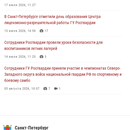
Росгвардейцы приняли участие в Большом семейном фестивале
17 июля 2026, 11:27
03 августа 2026, 13:26
5
В Санкт-Петербурге отметили день образования Центра
лицензионно-разрешительной работы ГУ Росгвардии
В Ленинградской области сотрудники Росгвардии обнаружили
пропавшего мальчика с нарушением слуха и помогли ему вернуться
15 июля 2026, 14:59
17
домой
Сотрудники Росгвардии провели уроки безопасности для
03 августа 2026, 11:51
воспитанников летних лагерей
В Санкт-Петербурге при содействии СОБР Росгвардии задержаны
14 июля 2026, 11:25
5
подозреваемые в мошеннических действиях
Сотрудники ГУ Росгвардии приняли участие в чемпионатах Северо-
03 августа 2026, 10:15
1
Западного округа войск национальной гвардии РФ по спортивному и
боевому самбо
03 августа 2026, 10:07
7
1
В Центральном районе наряд Росгвардии задержал рецидивиста,
ограбившего прохожего
17 июля 2026, 11:35
2
В Красногвардейском районе росгвардейцы задержали хулигана,
Санкт-Петербург