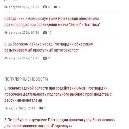
06 августа 2026, 11:36
3
1
Сотрудники и военнослужащие Росгвардии обеспечили
правопорядок при проведении матча "Зенит" - "Балтика"
06 августа 2026, 07:30
10
В Выборгском районе наряд Росгвардии обнаружил
разыскиваемый преступный автотранспорт
05 августа 2026, 12:25
2
Петербургские росгвардейцы обнаружили объявленный в розыск
автомобиль, ранее использовавшийся при совершении кражи в
ПОПУЛЯРНЫЕ НОВОСТИ
Ленобласти
В Ленинградской области при содействии ОМОН Росгвардии
04 августа 2026, 14:05
пресечена деятельность подпольного рыбного производства с
рабочими-нелегалами
В Зеленогорске сотрудники Росгвардии, став очевидцами
серьезного ДТП, вызвали на место происшествия спасателей, а
16 июля 2026, 12:01
1
также оказали доврачебную помощь пострадавшим
В Петербурге сотрудники Росгвардии провели урок безопасности
03 августа 2026, 14:15
3
1
для воспитанников лагеря «Подсолнух»