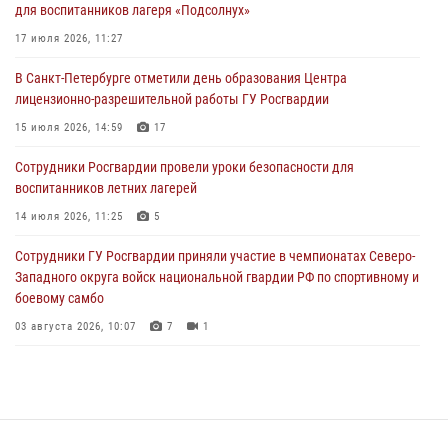
для воспитанников лагеря «Подсолнух»
пропавшего мальчика с нарушением слуха и помогли ему вернуться
домой
17 июля 2026, 11:27
03 августа 2026, 11:51
В Санкт-Петербурге отметили день образования Центра
лицензионно-разрешительной работы ГУ Росгвардии
В Санкт-Петербурге при содействии СОБР Росгвардии задержаны
подозреваемые в мошеннических действиях
15 июля 2026, 14:59
17
03 августа 2026, 10:15
1
Сотрудники Росгвардии провели уроки безопасности для
воспитанников летних лагерей
Сотрудники ГУ Росгвардии приняли участие в чемпионатах Северо-
Западного округа войск национальной гвардии РФ по спортивному и
14 июля 2026, 11:25
5
боевому самбо
Сотрудники ГУ Росгвардии приняли участие в чемпионатах Северо-
03 августа 2026, 10:07
7
1
Западного округа войск национальной гвардии РФ по спортивному и
боевому самбо
03 августа 2026, 10:07
7
1
В Центральном районе наряд Росгвардии задержал рецидивиста,
ограбившего прохожего
17 июля 2026, 11:35
2