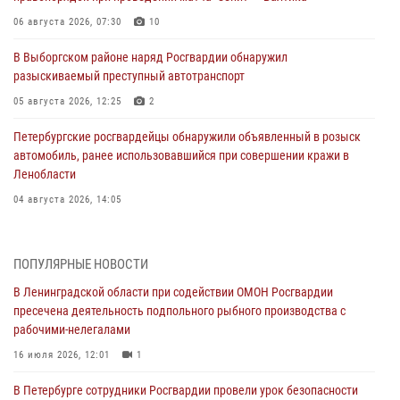
06 августа 2026, 07:30
10
В Выборгском районе наряд Росгвардии обнаружил
разыскиваемый преступный автотранспорт
05 августа 2026, 12:25
2
Петербургские росгвардейцы обнаружили объявленный в розыск
автомобиль, ранее использовавшийся при совершении кражи в
Ленобласти
04 августа 2026, 14:05
В Зеленогорске сотрудники Росгвардии, став очевидцами
серьезного ДТП, вызвали на место происшествия спасателей, а
ПОПУЛЯРНЫЕ НОВОСТИ
также оказали доврачебную помощь пострадавшим
В Ленинградской области при содействии ОМОН Росгвардии
03 августа 2026, 14:15
3
1
пресечена деятельность подпольного рыбного производства с
рабочими-нелегалами
Росгвардейцы приняли участие в Большом семейном фестивале
16 июля 2026, 12:01
1
03 августа 2026, 13:26
5
В Петербурге сотрудники Росгвардии провели урок безопасности
В Ленинградской области сотрудники Росгвардии обнаружили