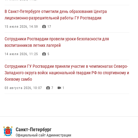
06 августа 2026, 07:30
10
В Санкт-Петербурге отметили день образования Центра
В Выборгском районе наряд Росгвардии обнаружил
лицензионно-разрешительной работы ГУ Росгвардии
разыскиваемый преступный автотранспорт
15 июля 2026, 14:59
17
05 августа 2026, 12:25
2
Сотрудники Росгвардии провели уроки безопасности для
Петербургские росгвардейцы обнаружили объявленный в розыск
воспитанников летних лагерей
автомобиль, ранее использовавшийся при совершении кражи в
Ленобласти
14 июля 2026, 11:25
5
04 августа 2026, 14:05
Сотрудники ГУ Росгвардии приняли участие в чемпионатах Северо-
Западного округа войск национальной гвардии РФ по спортивному и
боевому самбо
03 августа 2026, 10:07
7
1
В Центральном районе наряд Росгвардии задержал рецидивиста,
ограбившего прохожего
17 июля 2026, 11:35
2
В Красногвардейском районе росгвардейцы задержали хулигана,
Санкт-Петербург
угрожавшего мужчине пневматическим пистолетом
Официальный сайт Администрации