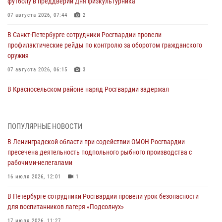
футболу в преддверии Дня физкультурника
07 августа 2026, 07:44
2
В Санкт-Петербурге сотрудники Росгвардии провели
профилактические рейды по контролю за оборотом гражданского
оружия
07 августа 2026, 06:15
3
В Красносельском районе наряд Росгвардии задержал
правонарушителя, угрожавшего 17-летнему подростку
травматическим оружием
06 августа 2026, 13:39
1
ПОПУЛЯРНЫЕ НОВОСТИ
В Ленинградской области при содействии ОМОН Росгвардии
В Центральном районе росгвардейцы оперативно задержали
пресечена деятельность подпольного рыбного производства с
хулигана, стрелявшего из пускового устройства рядом с жилыми
рабочими-нелегалами
домами
16 июля 2026, 12:01
1
06 августа 2026, 11:36
3
1
В Петербурге сотрудники Росгвардии провели урок безопасности
Сотрудники и военнослужащие Росгвардии обеспечили
для воспитанников лагеря «Подсолнух»
правопорядок при проведении матча "Зенит" - "Балтика"
17 июля 2026, 11:27