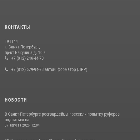
правонарушителя, избившего посетителя бара
15 июля 2026, 10:50
Представитель Росгвардии принял участие в работе круглого стола
КОНТАКТЫ
на III Международном петербургском цифровом форуме
19 июля 2026, 09:24
2
191144
г. Санкт Петербург,
В Ленобласти сотрудники Росгвардии провели встречу с
пр-кт Бакунина д. 10 а
воспитанниками детского клуба «Умные каникулы»
+7 (812) 246-44-70
16 июля 2026, 10:58
2
+7 (812) 679-94-73 автоинформатор (ЛРР)
НОВОСТИ
В Санкт-Петербурге росгвардейцы пресекли попытку руферов
подняться на ...
07 августа 2026, 12:04