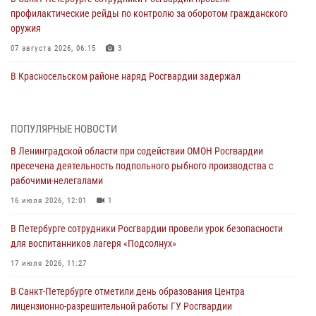
профилактические рейды по контролю за оборотом гражданского
оружия
07 августа 2026, 06:15
3
В Красносельском районе наряд Росгвардии задержал
правонарушителя, угрожавшего 17-летнему подростку
травматическим оружием
06 августа 2026, 13:39
1
ПОПУЛЯРНЫЕ НОВОСТИ
В Ленинградской области при содействии ОМОН Росгвардии
В Центральном районе росгвардейцы оперативно задержали
пресечена деятельность подпольного рыбного производства с
хулигана, стрелявшего из пускового устройства рядом с жилыми
рабочими-нелегалами
домами
16 июля 2026, 12:01
1
06 августа 2026, 11:36
3
1
В Петербурге сотрудники Росгвардии провели урок безопасности
Сотрудники и военнослужащие Росгвардии обеспечили
для воспитанников лагеря «Подсолнух»
правопорядок при проведении матча "Зенит" - "Балтика"
17 июля 2026, 11:27
06 августа 2026, 07:30
10
В Санкт-Петербурге отметили день образования Центра
В Выборгском районе наряд Росгвардии обнаружил
лицензионно-разрешительной работы ГУ Росгвардии
разыскиваемый преступный автотранспорт