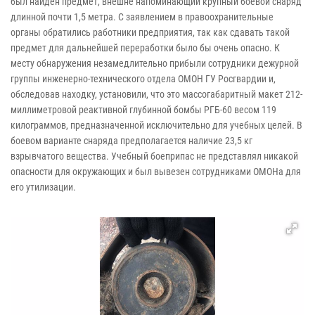
был найден предмет, внешне напоминающий крупный боевой снаряд
длинной почти 1,5 метра. С заявлением в правоохранительные
органы обратились работники предприятия, так как сдавать такой
предмет для дальнейшей переработки было бы очень опасно. К
месту обнаружения незамедлительно прибыли сотрудники дежурной
группы инженерно-технического отдела ОМОН ГУ Росгвардии и,
обследовав находку, установили, что это массогабаритный макет 212-
миллиметровой реактивной глубинной бомбы РГБ-60 весом 119
килограммов, предназначенной исключительно для учебных целей. В
боевом варианте снаряда предполагается наличие 23,5 кг
взрывчатого вещества. Учебный боеприпас не представлял никакой
опасности для окружающих и был вывезен сотрудниками ОМОНа для
его утилизации.