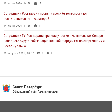
15 июля 2026, 14:59
17
05 августа 2026, 12:25
2
Сотрудники Росгвардии провели уроки безопасности для
Петербургские росгвардейцы обнаружили объявленный в розыск
воспитанников летних лагерей
автомобиль, ранее использовавшийся при совершении кражи в
Ленобласти
14 июля 2026, 11:25
5
04 августа 2026, 14:05
Сотрудники ГУ Росгвардии приняли участие в чемпионатах Северо-
Западного округа войск национальной гвардии РФ по спортивному и
боевому самбо
03 августа 2026, 10:07
7
1
В Центральном районе наряд Росгвардии задержал рецидивиста,
ограбившего прохожего
17 июля 2026, 11:35
2
В Красногвардейском районе росгвардейцы задержали хулигана,
Санкт-Петербург
угрожавшего мужчине пневматическим пистолетом
Официальный сайт Администрации
16 июля 2026, 15:25
В Калининском районе сотрудники Росгвардии задержали