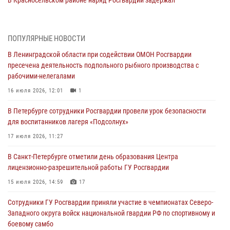
правонарушителя, угрожавшего 17-летнему подростку
травматическим оружием
06 августа 2026, 13:39
1
ПОПУЛЯРНЫЕ НОВОСТИ
В Ленинградской области при содействии ОМОН Росгвардии
В Центральном районе росгвардейцы оперативно задержали
пресечена деятельность подпольного рыбного производства с
хулигана, стрелявшего из пускового устройства рядом с жилыми
рабочими-нелегалами
домами
16 июля 2026, 12:01
1
06 августа 2026, 11:36
3
1
В Петербурге сотрудники Росгвардии провели урок безопасности
Сотрудники и военнослужащие Росгвардии обеспечили
для воспитанников лагеря «Подсолнух»
правопорядок при проведении матча "Зенит" - "Балтика"
17 июля 2026, 11:27
06 августа 2026, 07:30
10
В Санкт-Петербурге отметили день образования Центра
В Выборгском районе наряд Росгвардии обнаружил
лицензионно-разрешительной работы ГУ Росгвардии
разыскиваемый преступный автотранспорт
15 июля 2026, 14:59
17
05 августа 2026, 12:25
2
Сотрудники ГУ Росгвардии приняли участие в чемпионатах Северо-
Петербургские росгвардейцы обнаружили объявленный в розыск
Западного округа войск национальной гвардии РФ по спортивному и
автомобиль, ранее использовавшийся при совершении кражи в
боевому самбо
Ленобласти