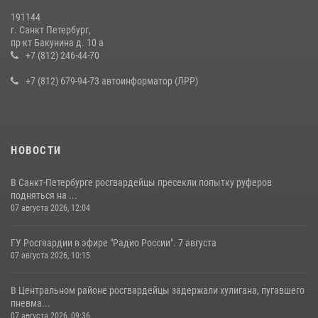
19 июля 2026, 09:24
2
191144
г. Санкт Петербург,
В Ленобласти сотрудники Росгвардии провели встречу с
пр-кт Бакунина д. 10 а
воспитанниками детского клуба «Умные каникулы»
+7 (812) 246-44-70
16 июля 2026, 10:58
2
+7 (812) 679-94-73 автоинформатор (ЛРР)
НОВОСТИ
В Санкт-Петербурге росгвардейцы пресекли попытку руферов
подняться на ...
07 августа 2026, 12:04
ГУ Росгвардии в эфире "Радио России". 7 августа
07 августа 2026, 10:15
В Центральном районе росгвардейцы задержали хулигана, пугавшего
пневма...
07 августа 2026, 09:36