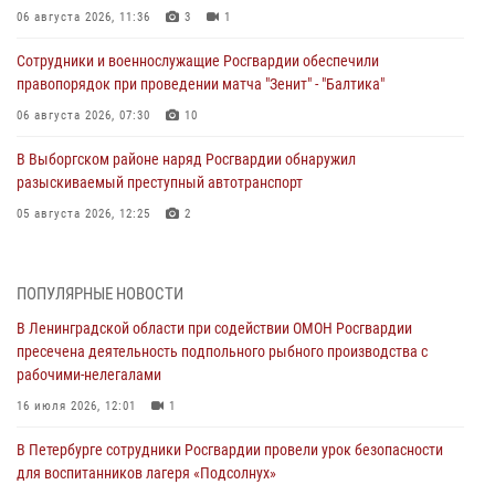
06 августа 2026, 11:36
3
1
Сотрудники и военнослужащие Росгвардии обеспечили
правопорядок при проведении матча "Зенит" - "Балтика"
06 августа 2026, 07:30
10
В Выборгском районе наряд Росгвардии обнаружил
разыскиваемый преступный автотранспорт
05 августа 2026, 12:25
2
Петербургские росгвардейцы обнаружили объявленный в розыск
автомобиль, ранее использовавшийся при совершении кражи в
ПОПУЛЯРНЫЕ НОВОСТИ
Ленобласти
В Ленинградской области при содействии ОМОН Росгвардии
04 августа 2026, 14:05
пресечена деятельность подпольного рыбного производства с
рабочими-нелегалами
В Зеленогорске сотрудники Росгвардии, став очевидцами
серьезного ДТП, вызвали на место происшествия спасателей, а
16 июля 2026, 12:01
1
также оказали доврачебную помощь пострадавшим
В Петербурге сотрудники Росгвардии провели урок безопасности
03 августа 2026, 14:15
3
1
для воспитанников лагеря «Подсолнух»