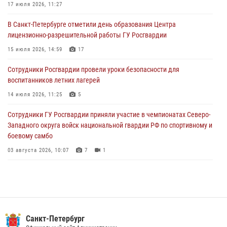
Росгвардейцы приняли участие в Большом семейном фестивале
17 июля 2026, 11:27
03 августа 2026, 13:26
5
В Санкт-Петербурге отметили день образования Центра
лицензионно-разрешительной работы ГУ Росгвардии
В Ленинградской области сотрудники Росгвардии обнаружили
пропавшего мальчика с нарушением слуха и помогли ему вернуться
15 июля 2026, 14:59
17
домой
Сотрудники Росгвардии провели уроки безопасности для
03 августа 2026, 11:51
воспитанников летних лагерей
В Санкт-Петербурге при содействии СОБР Росгвардии задержаны
14 июля 2026, 11:25
5
подозреваемые в мошеннических действиях
Сотрудники ГУ Росгвардии приняли участие в чемпионатах Северо-
03 августа 2026, 10:15
1
Западного округа войск национальной гвардии РФ по спортивному и
боевому самбо
03 августа 2026, 10:07
7
1
В Центральном районе наряд Росгвардии задержал рецидивиста,
ограбившего прохожего
17 июля 2026, 11:35
2
В Красногвардейском районе росгвардейцы задержали хулигана,
Санкт-Петербург
угрожавшего мужчине пневматическим пистолетом