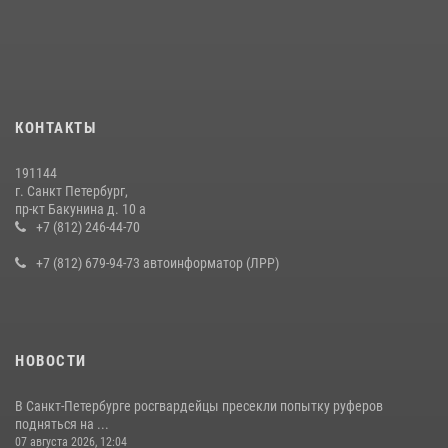
В Калининском районе сотрудники Росгвардии задержали
правонарушителя, избившего посетителя бара
15 июля 2026, 10:50
Представитель Росгвардии принял участие в работе круглого стола
КОНТАКТЫ
на III Международном петербургском цифровом форуме
19 июля 2026, 09:24
2
191144
г. Санкт Петербург,
В Ленобласти сотрудники Росгвардии провели встречу с
пр-кт Бакунина д. 10 а
воспитанниками детского клуба «Умные каникулы»
+7 (812) 246-44-70
16 июля 2026, 10:58
2
+7 (812) 679-94-73 автоинформатор (ЛРР)
НОВОСТИ
В Санкт-Петербурге росгвардейцы пресекли попытку руферов
подняться на ...
07 августа 2026, 12:04