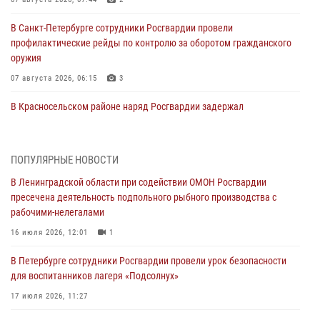
В Санкт-Петербурге сотрудники Росгвардии провели
профилактические рейды по контролю за оборотом гражданского
оружия
07 августа 2026, 06:15
3
В Красносельском районе наряд Росгвардии задержал
правонарушителя, угрожавшего 17-летнему подростку
травматическим оружием
06 августа 2026, 13:39
1
ПОПУЛЯРНЫЕ НОВОСТИ
В Ленинградской области при содействии ОМОН Росгвардии
В Центральном районе росгвардейцы оперативно задержали
пресечена деятельность подпольного рыбного производства с
хулигана, стрелявшего из пускового устройства рядом с жилыми
рабочими-нелегалами
домами
16 июля 2026, 12:01
1
06 августа 2026, 11:36
3
1
В Петербурге сотрудники Росгвардии провели урок безопасности
Сотрудники и военнослужащие Росгвардии обеспечили
для воспитанников лагеря «Подсолнух»
правопорядок при проведении матча "Зенит" - "Балтика"
17 июля 2026, 11:27
06 августа 2026, 07:30
10