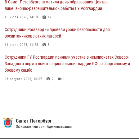
В Санкт-Петербурге отметили день образования Центра
В Выборгском районе наряд Росгвардии обнаружил
лицензионно-разрешительной работы ГУ Росгвардии
разыскиваемый преступный автотранспорт
15 июля 2026, 14:59
17
05 августа 2026, 12:25
2
Сотрудники Росгвардии провели уроки безопасности для
Петербургские росгвардейцы обнаружили объявленный в розыск
воспитанников летних лагерей
автомобиль, ранее использовавшийся при совершении кражи в
Ленобласти
14 июля 2026, 11:25
5
04 августа 2026, 14:05
Сотрудники ГУ Росгвардии приняли участие в чемпионатах Северо-
Западного округа войск национальной гвардии РФ по спортивному и
боевому самбо
03 августа 2026, 10:07
7
1
В Центральном районе наряд Росгвардии задержал рецидивиста,
ограбившего прохожего
17 июля 2026, 11:35
2
В Красногвардейском районе росгвардейцы задержали хулигана,
Санкт-Петербург
угрожавшего мужчине пневматическим пистолетом
Официальный сайт Администрации
16 июля 2026, 15:25